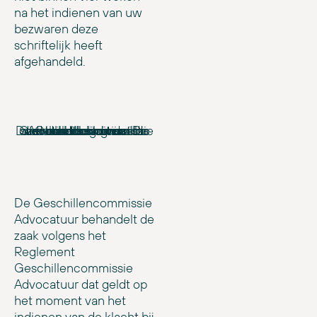
na het indienen van uw
bezwaren deze
schriftelijk heeft
afgehandeld.
De Geschillencommissie Advocatuur oordeelt over de kwaliteit van de dienstverlening van de advocaat en over alle soorten declaraties. De Geschillencommissie is ook bevoegd om te oordelen over schadeclaims.
De Geschillencommissie
Advocatuur behandelt de
zaak volgens het
Reglement
Geschillencommissie
Advocatuur dat geldt op
het moment van het
indienen van de klacht bij