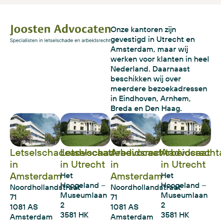
Onze kantoren zijn
gevestigd in Utrecht en
Amsterdam, maar wij
werken voor klanten in heel
Nederland. Daarnaast
beschikken wij over
meerdere bezoekadressen
in Eindhoven, Arnhem,
Breda en Den Haag.
Letselschadeadvocaat
Letselschadeadvocaat
Arbeidsrechtadvocaat
Arbeidsrecht
in
in Utrecht
in
in Utrecht
Amsterdam
Amsterdam
Het
Het
Hoogeland –
Hoogeland –
Noordhollandstraat
Noordhollandstraat
Museumlaan
Museumlaan
71
71
2
2
1081 AS
1081 AS
3581 HK
3581 HK
Amsterdam
Amsterdam