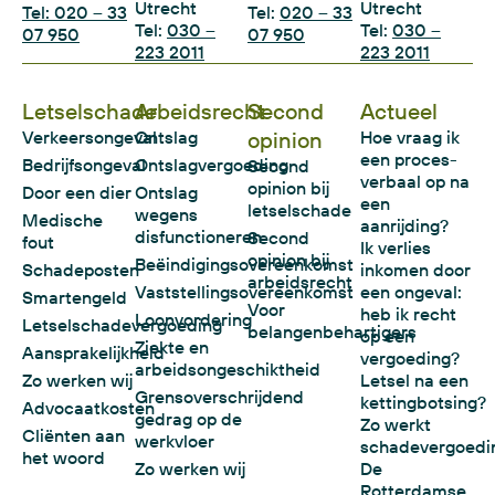
Utrecht
Utrecht
Tel: 020 – 33
Tel:
020 – 33
Tel:
030 –
Tel:
030 –
07 950
07 950
223 2011
223 2011
Letselschade
Arbeidsrecht
Second
Actueel
Verkeersongeval
Ontslag
opinion
Hoe vraag ik
een proces-
Bedrijfsongeval
Ontslagvergoeding
Second
verbaal op na
opinion bij
Door een dier
Ontslag
een
letselschade
wegens
Medische
aanrijding?
disfunctioneren
Second
fout
Ik verlies
opinion bij
Beëindigingsovereenkomst
Schadeposten
inkomen door
arbeidsrecht
Vaststellingsovereenkomst
een ongeval:
Smartengeld
Voor
heb ik recht
Loonvordering
Letselschadevergoeding
belangenbehartigers
op een
Ziekte en
Aansprakelijkheid
vergoeding?
arbeidsongeschiktheid
Zo werken wij
Letsel na een
Grensoverschrijdend
kettingbotsing?
Advocaatkosten
gedrag op de
Zo werkt
Cliënten aan
werkvloer
schadevergoedi
het woord
Zo werken wij
De
Rotterdamse