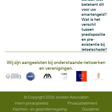
betekent dit
voor uw
smartengeld?
Wat is het
verschil
tussen
predispositie
en pre-
existentie bij
letselschade?
Wij zijn aangesloten bij onderstaande netwerken
en verenigingen.
© Copyright 2026 Joosten Advocaten
Intern privacybeleid
Privacystatement
Klachten- en geschillenregeling
Disclaimer