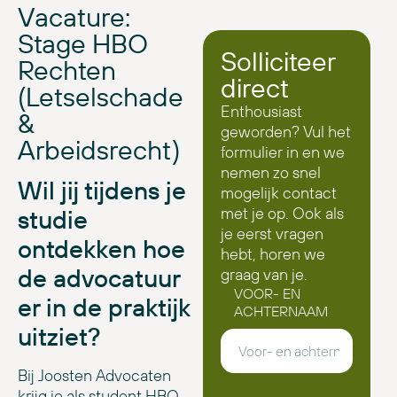
Vacature:
Stage HBO
Solliciteer
Rechten
direct
(Letselschade
Enthousiast
&
geworden? Vul het
Arbeidsrecht)
formulier in en we
nemen zo snel
Wil jij tijdens je
mogelijk contact
met je op. Ook als
studie
je eerst vragen
ontdekken hoe
hebt, horen we
de advocatuur
graag van je.
VOOR- EN
er in de praktijk
ACHTERNAAM
uitziet?
Bij Joosten Advocaten
krijg je als student HBO