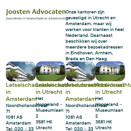
Onze kantoren zijn
gevestigd in Utrecht en
Amsterdam, maar wij
werken voor klanten in heel
Nederland. Daarnaast
beschikken wij over
meerdere bezoekadressen
in Eindhoven, Arnhem,
Breda en Den Haag.
Letselschadeadvocaat
Letselschadeadvocaat
Arbeidsrechtadvocaat
Arbeidsrecht
in
in Utrecht
in
in Utrecht
Amsterdam
Amsterdam
Het
Het
Hoogeland –
Hoogeland –
Noordhollandstraat
Noordhollandstraat
Museumlaan
Museumlaan
71
71
2
2
1081 AS
1081 AS
3581 HK
3581 HK
Amsterdam
Amsterdam
Utrecht
Utrecht
Tel: 020 – 33
Tel:
020 – 33