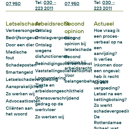
Tel:
030 –
Tel:
030 –
07 950
07 950
223 2011
223 2011
Letselschade
Arbeidsrecht
Second
Actueel
Verkeersongeval
Ontslag
opinion
Hoe vraag ik
een proces-
Bedrijfsongeval
Ontslagvergoeding
Second
verbaal op na
opinion bij
Door een dier
Ontslag
een
letselschade
wegens
Medische
aanrijding?
disfunctioneren
Second
fout
Ik verlies
opinion bij
Beëindigingsovereenkomst
Schadeposten
inkomen door
arbeidsrecht
Vaststellingsovereenkomst
een ongeval:
Smartengeld
Voor
heb ik recht
Loonvordering
Letselschadevergoeding
belangenbehartigers
op een
Ziekte en
Aansprakelijkheid
vergoeding?
arbeidsongeschiktheid
Zo werken wij
Letsel na een
Grensoverschrijdend
kettingbotsing?
Advocaatkosten
gedrag op de
Zo werkt
Cliënten aan
werkvloer
schadevergoedi
het woord
Zo werken wij
De
Rotterdamse
Schaal: wat