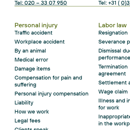
Tel: 020 – 33 07 950
Tel: +31 (
0)3
Personal injury
Labor law
Traffic accident
Resignation
Workplace accident
Severance p
By an animal
Dismissal du
performanc
Medical error
Termination
Damage items
agreement
Compensation for pain and
Settlement 
suffering
Wage claim
Personal injury compensation
Illness and i
Liability
for work
How we work
Inappropriat
Legal fees
in the workp
Clients speak