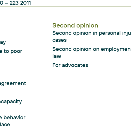
0 – 223 2011
Second opinion
Second opinion in personal inju
cases
ay
Second opinion on employmen
e to poor
law
e
For advocates
agreement
ncapacity
e behavior
lace