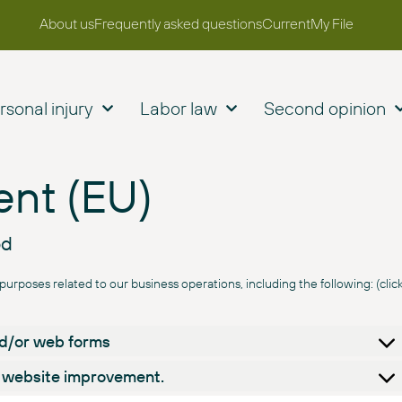
About us
Frequently asked questions
Current
My File
rsonal injury
Labor law
Second opinion
ent (EU)
od
urposes related to our business operations, including the following: (clic
and/or web forms
or website improvement.