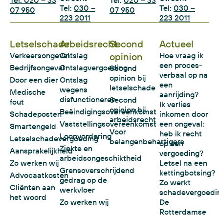
Tel:
030 –
Tel:
030 –
07 950
07 950
223 2011
223 2011
Letselschade
Arbeidsrecht
Second
Actueel
Verkeersongeval
Ontslag
opinion
Hoe vraag ik
een proces-
Bedrijfsongeval
Ontslagvergoeding
Second
verbaal op na
opinion bij
Door een dier
Ontslag
een
letselschade
wegens
Medische
aanrijding?
disfunctioneren
Second
fout
Ik verlies
opinion bij
Beëindigingsovereenkomst
Schadeposten
inkomen door
arbeidsrecht
Vaststellingsovereenkomst
een ongeval:
Smartengeld
Voor
heb ik recht
Loonvordering
Letselschadevergoeding
belangenbehartigers
op een
Ziekte en
Aansprakelijkheid
vergoeding?
arbeidsongeschiktheid
Zo werken wij
Letsel na een
Grensoverschrijdend
kettingbotsing?
Advocaatkosten
gedrag op de
Zo werkt
Cliënten aan
werkvloer
schadevergoedi
het woord
Zo werken wij
De
Rotterdamse