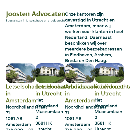
Onze kantoren zijn
gevestigd in Utrecht en
Amsterdam, maar wij
werken voor klanten in heel
Nederland. Daarnaast
beschikken wij over
meerdere bezoekadressen
in Eindhoven, Arnhem,
Breda en Den Haag.
Letselschadeadvocaat
Letselschadeadvocaat
Arbeidsrechtadvocaat
Arbeidsrecht
in
in Utrecht
in
in Utrecht
Amsterdam
Amsterdam
Het
Het
Hoogeland –
Hoogeland –
Noordhollandstraat
Noordhollandstraat
Museumlaan
Museumlaan
71
71
2
2
1081 AS
1081 AS
3581 HK
3581 HK
Amsterdam
Amsterdam
Utrecht
Utrecht
Tel: 020 – 33
Tel:
020 – 33