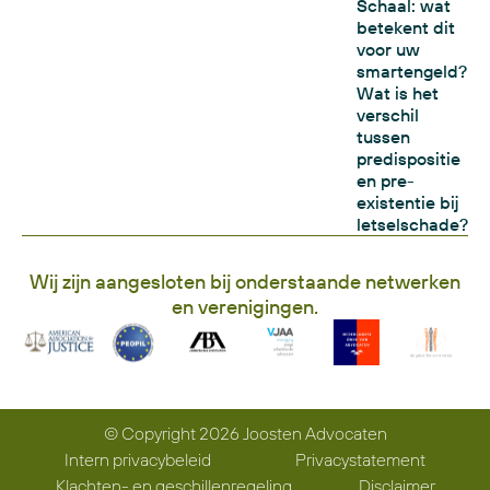
Schaal: wat
betekent dit
voor uw
smartengeld?
Wat is het
verschil
tussen
predispositie
en pre-
existentie bij
letselschade?
Wij zijn aangesloten bij onderstaande netwerken
en verenigingen.
© Copyright 2026 Joosten Advocaten
Intern privacybeleid
Privacystatement
Klachten- en geschillenregeling
Disclaimer