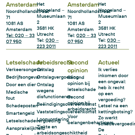
Amsterdam
Amsterdam
Het
Het
Hoogeland –
Hoogeland –
Noordhollandstraat
Noordhollandstraat
Museumlaan
Museumlaan
71
71
2
2
1081 AS
1081 AS
3581 HK
3581 HK
Amsterdam
Amsterdam
Utrecht
Utrecht
Tel: 020 – 33
Tel:
020 – 33
Tel:
030 –
Tel:
030 –
07 950
07 950
223 2011
223 2011
Letselschade
Arbeidsrecht
Second
Actueel
Verkeersongeval
Ontslag
opinion
Ik verlies
inkomen door
Bedrijfsongeval
Ontslagvergoeding
Second
een ongeval:
opinion bij
Door een dier
Ontslag
heb ik recht
letselschade
wegens
Medische
op een
disfunctioneren
Second
fout
vergoeding?
opinion bij
Beëindigingsovereenkomst
Schadeposten
Letsel na een
arbeidsrecht
Vaststellingsovereenkomst
kettingbotsing?
Smartengeld
Voor
Zo werkt
Loonvordering
Letselschadevergoeding
belangenbehartigers
schadevergoedi
Ziekte en
Aansprakelijkheid
De
arbeidsongeschiktheid