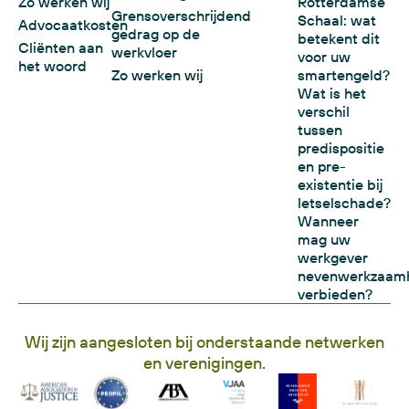
Zo werken wij
Rotterdamse
Grensoverschrijdend
Schaal: wat
Advocaatkosten
gedrag op de
betekent dit
Cliënten aan
werkvloer
voor uw
het woord
Zo werken wij
smartengeld?
Wat is het
verschil
tussen
predispositie
en pre-
existentie bij
letselschade?
Wanneer
mag uw
werkgever
nevenwerkzaam
verbieden?
Wij zijn aangesloten bij onderstaande netwerken
en verenigingen.