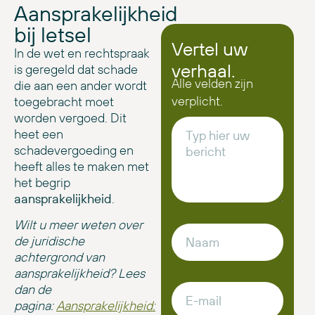
Aansprakelijkheid
bij letsel
Vertel uw
In de wet en rechtspraak
verhaal.
is geregeld dat schade
Alle velden zijn
die aan een ander wordt
verplicht.
toegebracht moet
worden vergoed. Dit
heet een
schadevergoeding en
heeft alles te maken met
het begrip
aansprakelijkheid
.
Wilt u meer weten over
de juridische
achtergrond van
aansprakelijkheid? Lees
dan de
pagina:
Aansprakelijkheid: