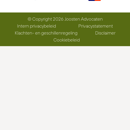
© Copyright 2026 Joosten Advocaten
Intern privacybeleid
Privacystatement
Klachten- en geschillenregeling
Disclaimer
Cookiebeleid