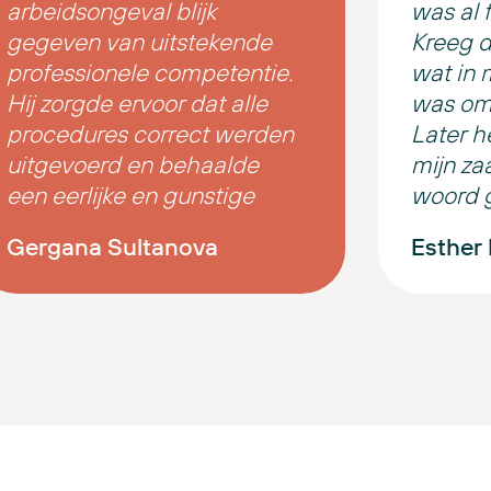
arbeidsongeval blijk
was al fi
gegeven van uitstekende
Kreeg 
professionele competentie.
wat in 
Hij zorgde ervoor dat alle
was om
procedures correct werden
Later h
uitgevoerd en behaalde
mijn za
een eerlijke en gunstige
woord g
uitkomst voor mij. Hartelijk
team ve
Gergana Sultanova
Esther
dank, E. Goyarts, voor uw
pluim .
geduld, professionaliteit en
De zaak
houding!
afgeron
mee.