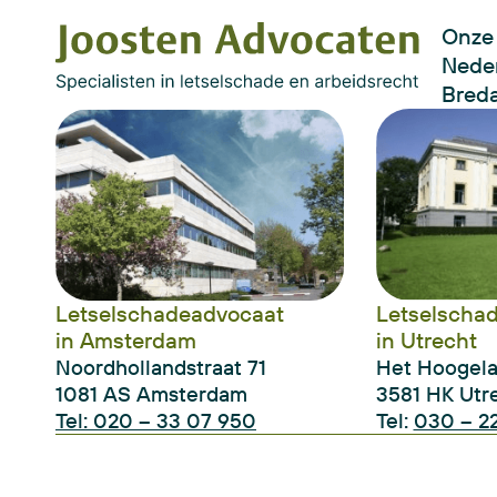
Onze 
Neder
Bred
Letselschadeadvocaat
Letselscha
in Amsterdam
in Utrecht
Noordhollandstraat 71
Het Hoogel
1081 AS Amsterdam
3581 HK Utr
Tel: 020 – 33 07 950
Tel:
030 – 22