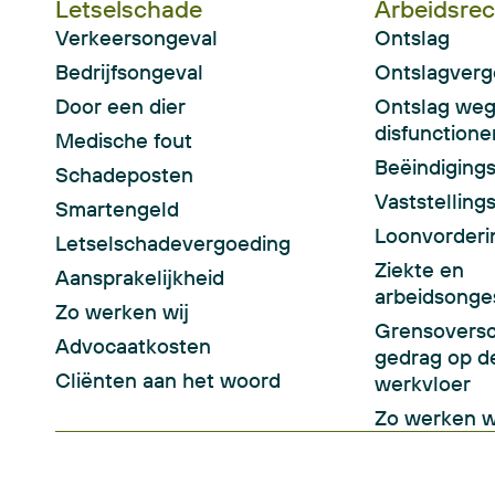
Letselschade
Arbeidsrec
Verkeersongeval
Ontslag
Bedrijfsongeval
Ontslagverg
Door een dier
Ontslag we
disfunctione
Medische fout
Beëindiging
Schadeposten
Vaststellin
Smartengeld
Loonvorderi
Letselschadevergoeding
Ziekte en
Aansprakelijkheid
arbeidsonge
Zo werken wij
Grensoversc
Advocaatkosten
gedrag op d
Cliënten aan het woord
werkvloer
Zo werken w