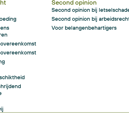
ht
Second opinion
Second opinion bij letselschad
oeding
Second opinion bij arbeidsrech
gens
Voor belangenbehartigers
ren
sovereenkomst
gsovereenkomst
ng
schiktheid
hrijdend
e
ij