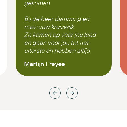
gekomen
Bij de heer damming en
mevrouw kruiswijk
Ze komen op voor jou leed
en gaan voor jou tot het
uiterste en hebben altijd
een luisterend oor
Martijn Freyee
Ik wil dan ook het hele
team van de heer
damming en natuurlijk
joosten advocaaten super
super bedanken voor alles