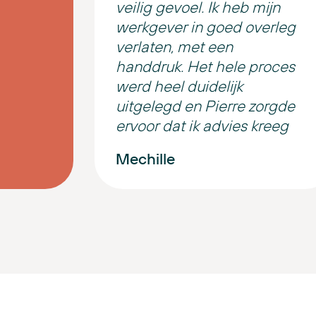
veilig gevoel. Ik heb mijn
werkgever in goed overleg
verlaten, met een
handdruk. Het hele proces
werd heel duidelijk
uitgelegd en Pierre zorgde
ervoor dat ik advies kreeg
dat echt bij mijn situatie
Mechille
paste.
Hun gastvrijheid op kantoor
is warm en vriendelijk. Je
voelt je direct op je gemak.
Absoluut een aanrader.