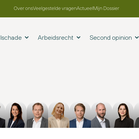
Over ons
Veelgestelde vragen
Actueel
Mijn Dossier
elschade
Arbeidsrecht
Second opinion