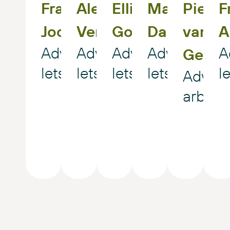
Frans
Alex
Ellis
F
Maarten
Pierre
Joosten
Verhoeven
Goyarts
A
Dammingh
van
Advocaat
Advocaat
Advocaat
A
Advocaat
Geffe
letselschade
letselschade
letselschade
l
letselschad
Advoc
arbeid