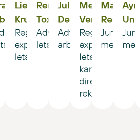
Lieve
Rene
Julia
Menno
Marcel
Ayn
rank
Kruiswijk
Toxopeus
Dewor
Vernooij
Reus
Una
bbring
Register
Advocaat
Advocaat
Register
Juridisch
Juri
dvocaat
n
expert
letselschade
arbeidsrecht
expert
medewer
med
etselschade
e
aat
letselschade
letselschade,
srecht
kantoor
directeur,
rekenaar