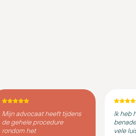
Mijn advocaat heeft tijdens
Ik heb 
de gehele procedure
benader
rondom het
vele lu