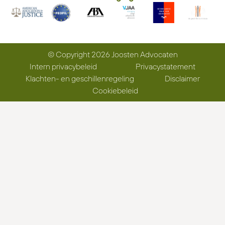
© Copyright 2026 Joosten Advocaten
Intern privacybeleid
Privacystatement
Klachten- en geschillenregeling
Disclaimer
Cookiebeleid