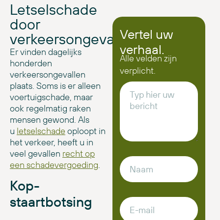
Letselschade
door
Vertel uw
verkeersongeval
verhaal.
Er vinden dagelijks
Alle velden zijn
honderden
verplicht.
verkeersongevallen
plaats. Soms is er alleen
voertuigschade, maar
ook regelmatig raken
mensen gewond. Als
u
letselschade
oploopt in
het verkeer, heeft u in
veel gevallen
recht op
een schadevergoeding
.
Kop-
staartbotsing