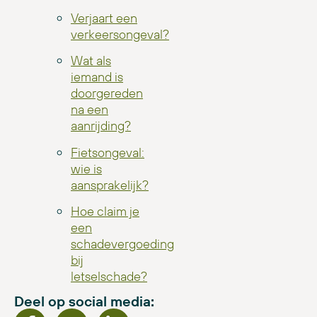
Verjaart een
verkeersongeval?
Wat als
iemand is
doorgereden
na een
aanrijding?
Fietsongeval:
wie is
aansprakelijk?
Hoe claim je
een
schadevergoeding
bij
letselschade?
Deel op social media: