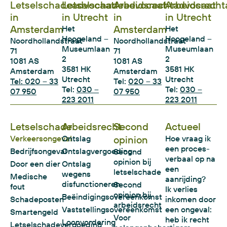
Letselschadeadvocaat
Letselschadeadvocaat
Arbeidsrechtadvocaat
Arbeidsrecht
in
in Utrecht
in
in Utrecht
Amsterdam
Amsterdam
Het
Het
Hoogeland –
Hoogeland –
Noordhollandstraat
Noordhollandstraat
Museumlaan
Museumlaan
71
71
2
2
1081 AS
1081 AS
3581 HK
3581 HK
Amsterdam
Amsterdam
Utrecht
Utrecht
Tel: 020 – 33
Tel:
020 – 33
Tel:
030 –
Tel:
030 –
07 950
07 950
223 2011
223 2011
Letselschade
Arbeidsrecht
Second
Actueel
Verkeersongeval
Ontslag
opinion
Hoe vraag ik
een proces-
Bedrijfsongeval
Ontslagvergoeding
Second
verbaal op na
opinion bij
Door een dier
Ontslag
een
letselschade
wegens
Medische
aanrijding?
disfunctioneren
Second
fout
Ik verlies
opinion bij
Beëindigingsovereenkomst
Schadeposten
inkomen door
arbeidsrecht
Vaststellingsovereenkomst
een ongeval:
Smartengeld
Voor
heb ik recht
Loonvordering
Letselschadevergoeding