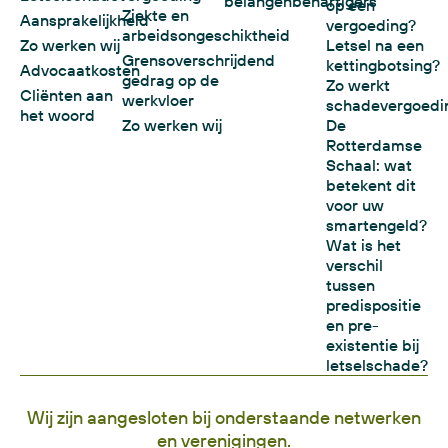
belangenbehartigers
op een
Ziekte en
Aansprakelijkheid
vergoeding?
arbeidsongeschiktheid
Zo werken wij
Letsel na een
Grensoverschrijdend
kettingbotsing?
Advocaatkosten
gedrag op de
Zo werkt
Cliënten aan
werkvloer
schadevergoedi
het woord
Zo werken wij
De
Rotterdamse
Schaal: wat
betekent dit
voor uw
smartengeld?
Wat is het
verschil
tussen
predispositie
en pre-
existentie bij
letselschade?
Wij zijn aangesloten bij onderstaande netwerken
en verenigingen.