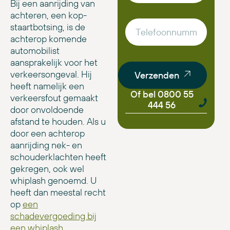
Bij een aanrijding van
achteren, een kop-
staartbotsing, is de
achterop komende
automobilist
aansprakelijk voor het
verkeersongeval. Hij
Verzenden
heeft namelijk een
Of bel 0800 55
verkeersfout gemaakt
444 56
door onvoldoende
afstand te houden. Als u
door een achterop
aanrijding nek- en
schouderklachten heeft
gekregen, ook wel
whiplash genoemd. U
heeft dan meestal recht
op
een
schadevergoeding bij
een whiplash
.