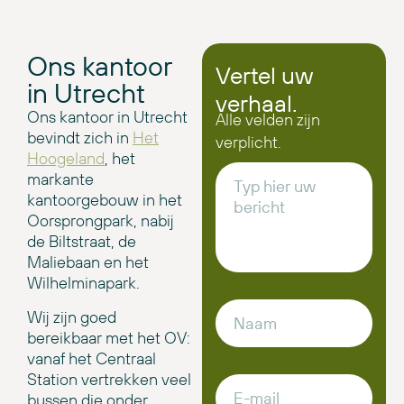
Ons kantoor
Vertel uw
in Utrecht
verhaal.
Ons kantoor in Utrecht
Alle velden zijn
bevindt zich in
Het
verplicht.
Hoogeland
, het
markante
kantoorgebouw in het
Oorsprongpark, nabij
de Biltstraat, de
Maliebaan en het
Wilhelminapark.
Wij zijn goed
bereikbaar met het OV:
vanaf het Centraal
Station vertrekken veel
bussen die onder