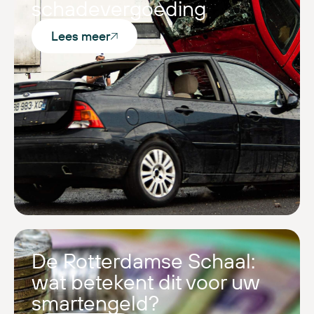
schadevergoeding
Lees meer
De Rotterdamse Schaal:
wat betekent dit voor uw
smartengeld?