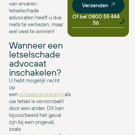
van ervaren
Verzenden
letselschade
Of bel 0800 55 444
advocaten heeft u dus
56
niets te verliezen, maar
wel veel te winnen!
Wanneer een
letselschade
advocaat
inschakelen?
U hebt mogelijk recht
op
een
schadevergoeding
als
uw letsel is veroorzaakt
door een ander. Dit kan
bijvoorbeeld het geval
zijn bij een ongeval,
zoals