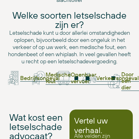
Welke soorten letselschade
zijn er?
Letselschade kunt u door allerlei omstandigheden
oplopen, bijvoorbeeld door een ongeluk in het
verkeer of op uw werk, een medische fout, een
hondenbeet of een whiplash. In veel gevallen heeft
u recht op een letselschadevergoeding.
Door
Medische
Openbaar
Bedrijfsongeval
Verkeersongeval
een
fout
vervoer
dier
Wat kost een
Vertel uw
letselschade
verhaal.
advocaat?
Alle velden zijn