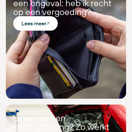
een ongeval: heb ik recht
op een vergoeding?
Lees meer
Letsel na een
kettingbotsing? Zo werkt