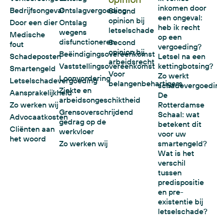
inkomen door
Bedrijfsongeval
Ontslagvergoeding
Second
een ongeval:
opinion bij
Door een dier
Ontslag
heb ik recht
letselschade
wegens
Medische
op een
disfunctioneren
Second
fout
vergoeding?
opinion bij
Beëindigingsovereenkomst
Schadeposten
Letsel na een
arbeidsrecht
Vaststellingsovereenkomst
kettingbotsing?
Smartengeld
Voor
Zo werkt
Loonvordering
Letselschadevergoeding
belangenbehartigers
schadevergoedi
Ziekte en
Aansprakelijkheid
De
arbeidsongeschiktheid
Zo werken wij
Rotterdamse
Grensoverschrijdend
Schaal: wat
Advocaatkosten
gedrag op de
betekent dit
Cliënten aan
werkvloer
voor uw
het woord
Zo werken wij
smartengeld?
Wat is het
verschil
tussen
predispositie
en pre-
existentie bij
letselschade?