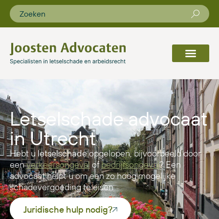
Letselschade advocaat
in Utrecht
Hebt u
letselschade
opgelopen, bijvoorbeeld door
een
verkeersongeval
of
bedrijfsongeval
? Een
advocaat helpt u om een zo hoog mogelijke
schadevergoeding te eisen
Juridische hulp nodig?