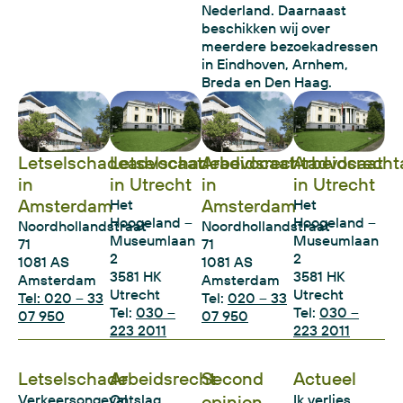
Nederland. Daarnaast
beschikken wij over
meerdere bezoekadressen
in Eindhoven, Arnhem,
Breda en Den Haag.
Letselschadeadvocaat
Letselschadeadvocaat
Arbeidsrechtadvocaat
Arbeidsrecht
in
in Utrecht
in
in Utrecht
Amsterdam
Amsterdam
Het
Het
Hoogeland –
Hoogeland –
Noordhollandstraat
Noordhollandstraat
Museumlaan
Museumlaan
71
71
2
2
1081 AS
1081 AS
3581 HK
3581 HK
Amsterdam
Amsterdam
Utrecht
Utrecht
Tel: 020 – 33
Tel:
020 – 33
Tel:
030 –
Tel:
030 –
07 950
07 950
223 2011
223 2011
Letselschade
Arbeidsrecht
Second
Actueel
Verkeersongeval
Ontslag
opinion
Ik verlies