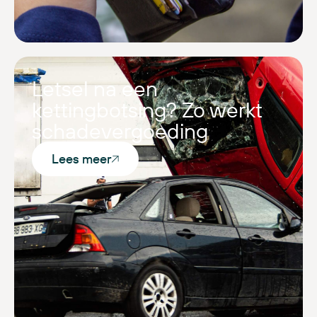
Letsel na een
kettingbotsing? Zo werkt
schadevergoeding
Lees meer