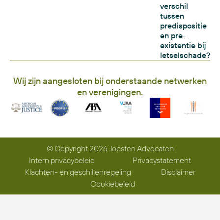
verschil
tussen
predispositie
en pre-
existentie bij
letselschade?
Wij zijn aangesloten bij onderstaande netwerken
en verenigingen.
© Copyright 2026 Joosten Advocaten
Intern privacybeleid
Privacystatement
Klachten- en geschillenregeling
Disclaimer
Cookiebeleid