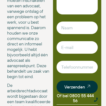
moeten inschakelen
van een advocaat,
vanwege ontslag of
een probleem op het
werk, voor u best
spannend is. Daarom
houden we onze
communicatie zo
direct en informeel
mogelijk. U hebt
bijvoorbeeld altijd één
advocaat als
aanspreekpunt. Deze
behandelt uw zaak van
begin tot eind.
De
Verzenden
arbeidsrechtadvocaat
Of bel 0800 55 444
wordt bijgestaan door
56
een team kwalificeerde