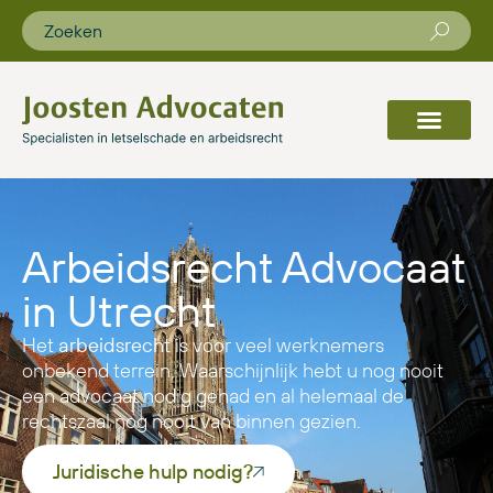
Arbeidsrecht Advocaat
in Utrecht
Het
arbeidsrecht
is voor veel werknemers
onbekend terrein. Waarschijnlijk hebt u nog nooit
een advocaat nodig gehad en al helemaal de
rechtszaal nog nooit van binnen gezien.
Juridische hulp nodig?