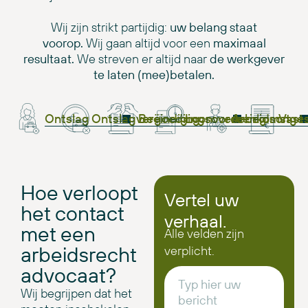
Wij zijn strikt partijdig:
uw belang staat
voorop.
Wij gaan altijd voor een
maximaal
resultaat.
We streven er altijd naar
de werkgever
te laten (mee)betalen.
Ontslag
Ontslagvergoeding
Beëindigingsovereenkomst
Loonvordering
Arbeidsonges
Vast
Hoe verloopt
Vertel uw
het contact
verhaal.
met een
Alle velden zijn
arbeidsrecht
verplicht.
advocaat?
Wij begrijpen dat het