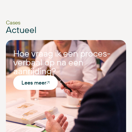
Cases
Actueel
Hoe vraag ik een proces-
verbaal op na een
aanrijding?
Lees meer