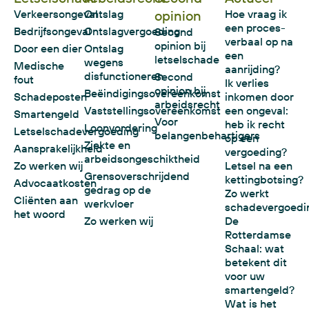
Verkeersongeval
Ontslag
opinion
Hoe vraag ik
een proces-
Bedrijfsongeval
Ontslagvergoeding
Second
verbaal op na
opinion bij
Door een dier
Ontslag
een
letselschade
wegens
Medische
aanrijding?
disfunctioneren
Second
fout
Ik verlies
opinion bij
Beëindigingsovereenkomst
Schadeposten
inkomen door
arbeidsrecht
Vaststellingsovereenkomst
een ongeval:
Smartengeld
Voor
heb ik recht
Loonvordering
Letselschadevergoeding
belangenbehartigers
op een
Ziekte en
Aansprakelijkheid
vergoeding?
arbeidsongeschiktheid
Zo werken wij
Letsel na een
Grensoverschrijdend
kettingbotsing?
Advocaatkosten
gedrag op de
Zo werkt
Cliënten aan
werkvloer
schadevergoedi
het woord
Zo werken wij
De
Rotterdamse
Schaal: wat
betekent dit
voor uw
smartengeld?
Wat is het