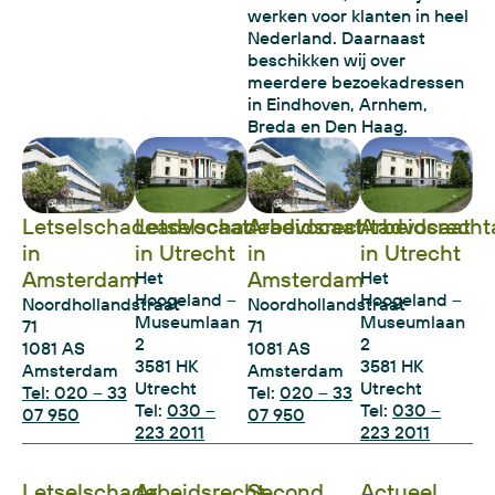
werken voor klanten in heel
Nederland. Daarnaast
beschikken wij over
meerdere bezoekadressen
in Eindhoven, Arnhem,
Breda en Den Haag.
Letselschadeadvocaat
Letselschadeadvocaat
Arbeidsrechtadvocaat
Arbeidsrecht
in
in Utrecht
in
in Utrecht
Amsterdam
Amsterdam
Het
Het
Hoogeland –
Hoogeland –
Noordhollandstraat
Noordhollandstraat
Museumlaan
Museumlaan
71
71
2
2
1081 AS
1081 AS
3581 HK
3581 HK
Amsterdam
Amsterdam
Utrecht
Utrecht
Tel: 020 – 33
Tel:
020 – 33
Tel:
030 –
Tel:
030 –
07 950
07 950
223 2011
223 2011
Letselschade
Arbeidsrecht
Second
Actueel