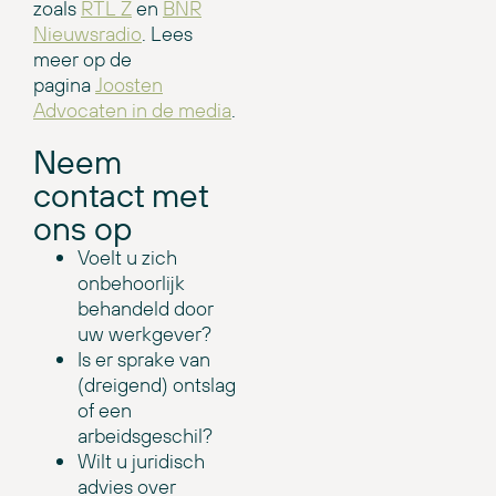
zoals
RTL Z
en
BNR
Nieuwsradio
. Lees
meer op de
pagina
Joosten
Advocaten in de media
.
Neem
contact met
ons op
Voelt u zich
onbehoorlijk
behandeld door
uw werkgever?
Is er sprake van
(dreigend) ontslag
of een
arbeidsgeschil?
Wilt u juridisch
advies over