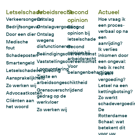
Letselschade
Arbeidsrecht
Second
Actueel
Verkeersongeval
Ontslag
opinion
Hoe vraag ik
een proces-
Bedrijfsongeval
Ontslagvergoeding
Second
verbaal op na
opinion bij
Door een dier
Ontslag
een
letselschade
wegens
Medische
aanrijding?
disfunctioneren
Second
fout
Ik verlies
opinion bij
Beëindigingsovereenkomst
Schadeposten
inkomen door
arbeidsrecht
Vaststellingsovereenkomst
een ongeval:
Smartengeld
Voor
heb ik recht
Loonvordering
Letselschadevergoeding
belangenbehartigers
op een
Ziekte en
Aansprakelijkheid
vergoeding?
arbeidsongeschiktheid
Zo werken wij
Letsel na een
Grensoverschrijdend
kettingbotsing?
Advocaatkosten
gedrag op de
Zo werkt
Cliënten aan
werkvloer
schadevergoedi
het woord
Zo werken wij
De
Rotterdamse
Schaal: wat
betekent dit
voor uw