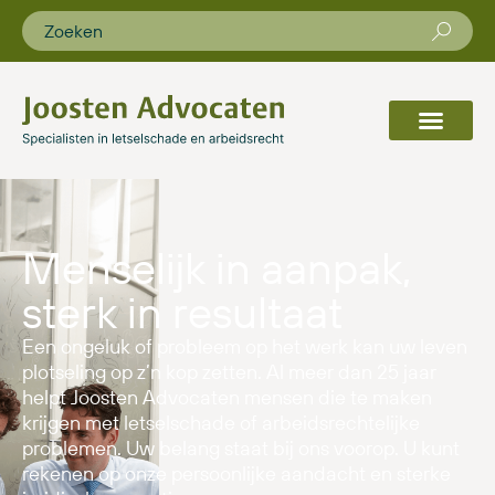
Menselijk in aanpak,
sterk in resultaat
Een ongeluk of probleem op het werk kan uw leven
plotseling op z’n kop zetten. Al meer dan 25 jaar
helpt Joosten Advocaten mensen die te maken
krijgen met letselschade of arbeidsrechtelijke
problemen. Uw belang staat bij ons voorop. U kunt
rekenen op onze persoonlijke aandacht en sterke