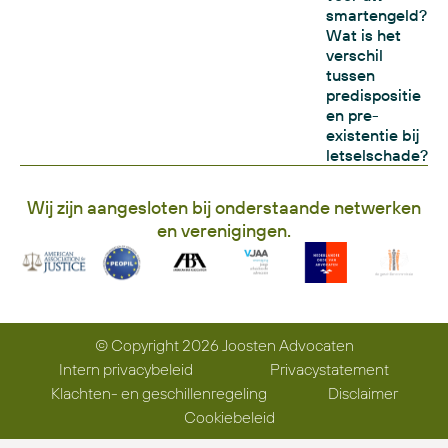
smartengeld?
Wat is het
verschil
tussen
predispositie
en pre-
existentie bij
letselschade?
Wij zijn aangesloten bij onderstaande netwerken
en verenigingen.
© Copyright 2026 Joosten Advocaten
Intern privacybeleid
Privacystatement
Klachten- en geschillenregeling
Disclaimer
Cookiebeleid