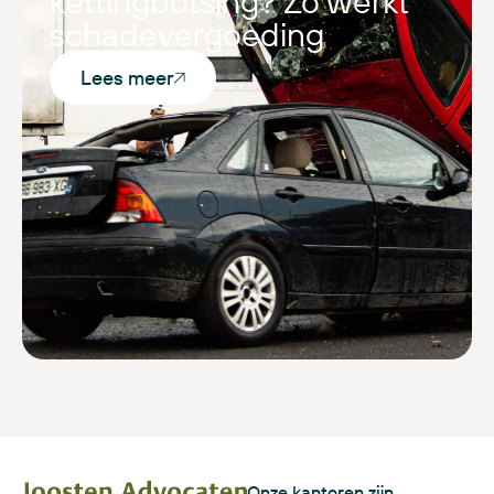
kettingbotsing? Zo werkt
schadevergoeding
Lees meer
Onze kantoren zijn