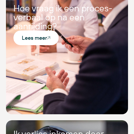
Hoe vraag ik een proces-
verbaal op na een
aanrijding?
Lees meer
Ik verlies inkomen door