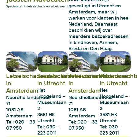
gevestigd in Utrecht en
Amsterdam, maar wij
werken voor klanten in heel
Nederland. Daarnaast
beschikken wij over
meerdere bezoekadressen
in Eindhoven, Arnhem,
Breda en Den Haag.
Letselschadeadvocaat
Letselschadeadvocaat
Arbeidsrechtadvocaat
Arbeidsrecht
in
in Utrecht
in
in Utrecht
Amsterdam
Amsterdam
Het
Het
Hoogeland –
Hoogeland –
Noordhollandstraat
Noordhollandstraat
Museumlaan
Museumlaan
71
71
2
2
1081 AS
1081 AS
3581 HK
3581 HK
Amsterdam
Amsterdam
Utrecht
Utrecht
Tel: 020 – 33
Tel:
020 – 33
Tel:
030 –
Tel:
030 –
07 950
07 950
223 2011
223 2011