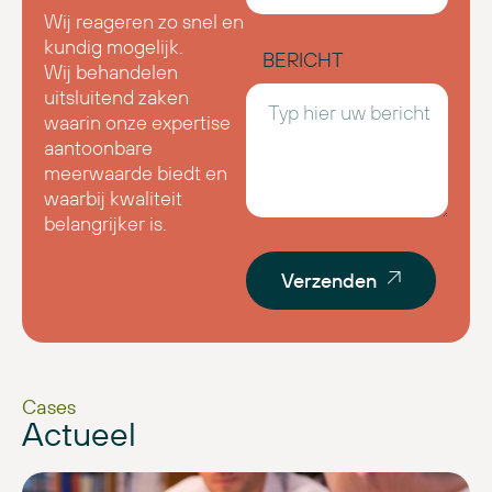
Wij reageren zo snel en
kundig mogelijk.
BERICHT
Wij behandelen
uitsluitend zaken
waarin onze expertise
aantoonbare
meerwaarde biedt en
waarbij kwaliteit
belangrijker is.
Verzenden
Cases
Actueel