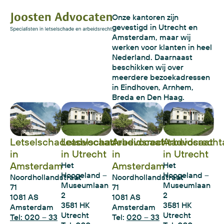
Onze kantoren zijn
gevestigd in Utrecht en
Amsterdam, maar wij
werken voor klanten in heel
Nederland. Daarnaast
beschikken wij over
meerdere bezoekadressen
in Eindhoven, Arnhem,
Breda en Den Haag.
Letselschadeadvocaat
Letselschadeadvocaat
Arbeidsrechtadvocaat
Arbeidsrecht
in
in Utrecht
in
in Utrecht
Amsterdam
Amsterdam
Het
Het
Hoogeland –
Hoogeland –
Noordhollandstraat
Noordhollandstraat
Museumlaan
Museumlaan
71
71
2
2
1081 AS
1081 AS
3581 HK
3581 HK
Amsterdam
Amsterdam
Utrecht
Utrecht
Tel: 020 – 33
Tel:
020 – 33