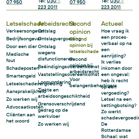
Tel:
030 –
Tel:
030 –
07 950
07 950
223 2011
223 2011
Letselschade
Arbeidsrecht
Second
Actueel
Verkeersongeval
Ontslag
opinion
Hoe vraag ik
een proces-
Bedrijfsongeval
Ontslagvergoeding
Second
verbaal op na
opinion bij
Door een dier
Ontslag
een
letselschade
wegens
Medische
aanrijding?
disfunctioneren
Second
fout
Ik verlies
opinion bij
Beëindigingsovereenkomst
Schadeposten
inkomen door
arbeidsrecht
Vaststellingsovereenkomst
een ongeval:
Smartengeld
Voor
heb ik recht
Loonvordering
Letselschadevergoeding
belangenbehartigers
op een
Ziekte en
Aansprakelijkheid
vergoeding?
arbeidsongeschiktheid
Zo werken wij
Letsel na een
Grensoverschrijdend
kettingbotsing?
Advocaatkosten
gedrag op de
Zo werkt
Cliënten aan
werkvloer
schadevergoedi
het woord
Zo werken wij
De
Rotterdamse
Schaal: wat