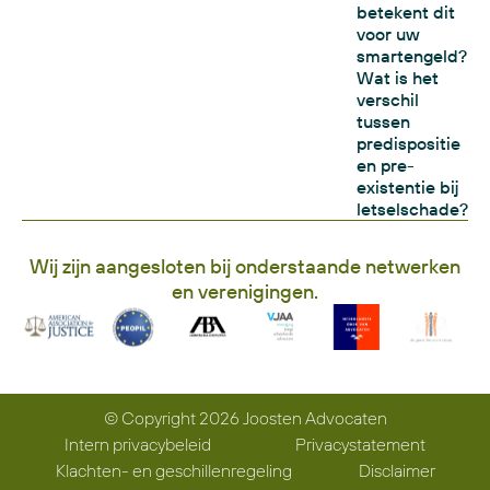
betekent dit
voor uw
smartengeld?
Wat is het
verschil
tussen
predispositie
en pre-
existentie bij
letselschade?
Wij zijn aangesloten bij onderstaande netwerken
en verenigingen.
© Copyright 2026 Joosten Advocaten
Intern privacybeleid
Privacystatement
Klachten- en geschillenregeling
Disclaimer