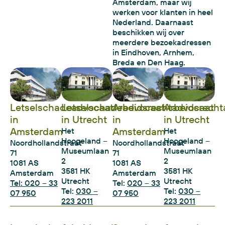
Amsterdam, maar wij
werken voor klanten in heel
Nederland. Daarnaast
beschikken wij over
meerdere bezoekadressen
in Eindhoven, Arnhem,
Breda en Den Haag.
Letselschadeadvocaat
Letselschadeadvocaat
Arbeidsrechtadvocaat
Arbeidsrecht
in
in Utrecht
in
in Utrecht
Amsterdam
Amsterdam
Het
Het
Hoogeland –
Hoogeland –
Noordhollandstraat
Noordhollandstraat
Museumlaan
Museumlaan
71
71
2
2
1081 AS
1081 AS
3581 HK
3581 HK
Amsterdam
Amsterdam
Utrecht
Utrecht
Tel: 020 – 33
Tel:
020 – 33
Tel:
030 –
Tel:
030 –
07 950
07 950
223 2011
223 2011