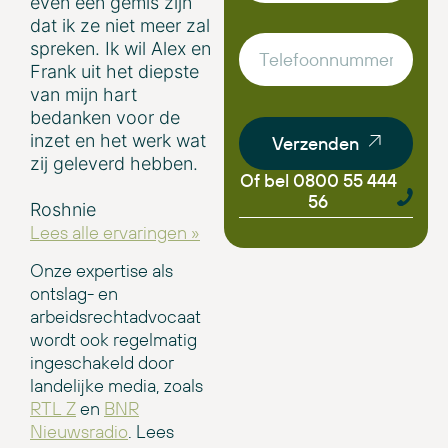
even een gemis zijn
dat ik ze niet meer zal
spreken. Ik wil Alex en
Frank uit het diepste
van mijn hart
bedanken voor de
inzet en het werk wat
Verzenden
zij geleverd hebben.
Of bel 0800 55 444
56
Roshnie
Lees alle ervaringen »
Onze expertise als
ontslag- en
arbeidsrechtadvocaat
wordt ook regelmatig
ingeschakeld door
landelijke media, zoals
RTL Z
en
BNR
Nieuwsradio
. Lees