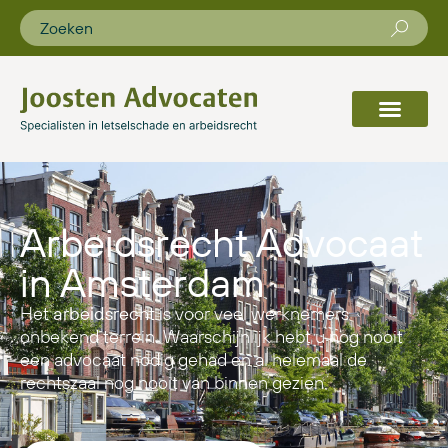
Arbeidsrecht Advocaat
in Amsterdam
Het
arbeidsrecht
is voor veel werknemers
onbekend terrein. Waarschijnlijk hebt u nog nooit
een advocaat nodig gehad en al helemaal de
rechtszaal nog nooit van binnen gezien.