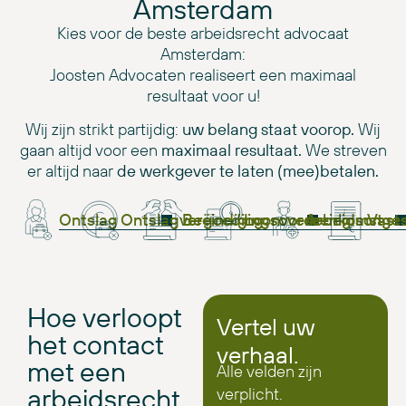
Amsterdam
Kies voor de beste arbeidsrecht advocaat
Amsterdam:
Joosten Advocaten realiseert een maximaal
resultaat voor u!
Wij zijn strikt partijdig:
uw belang staat voorop.
Wij
gaan altijd voor een
maximaal resultaat.
We streven
er altijd naar
de werkgever te laten (mee)betalen.
Ontslag
Ontslagvergoeding
Beëindigingsovereenkomst
Loonvordering
Arbeidsonges
Vast
Hoe verloopt
Vertel uw
het contact
verhaal.
met een
Alle velden zijn
arbeidsrecht
verplicht.