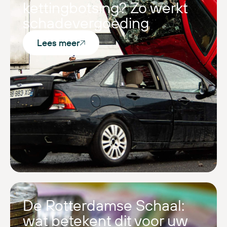
kettingbotsing? Zo werkt
schadevergoeding
Lees meer
De Rotterdamse Schaal:
wat betekent dit voor uw