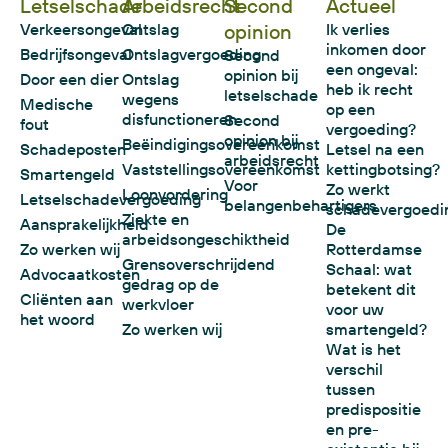
Letselschade
Arbeidsrecht
Second
Actueel
Verkeersongeval
Ontslag
opinion
Ik verlies
inkomen door
Bedrijfsongeval
Ontslagvergoeding
Second
een ongeval:
opinion bij
Door een dier
Ontslag
heb ik recht
letselschade
wegens
Medische
op een
disfunctioneren
Second
fout
vergoeding?
opinion bij
Beëindigingsovereenkomst
Schadeposten
Letsel na een
arbeidsrecht
Vaststellingsovereenkomst
kettingbotsing?
Smartengeld
Voor
Zo werkt
Loonvordering
Letselschadevergoeding
belangenbehartigers
schadevergoedi
Ziekte en
Aansprakelijkheid
De
arbeidsongeschiktheid
Zo werken wij
Rotterdamse
Grensoverschrijdend
Schaal: wat
Advocaatkosten
gedrag op de
betekent dit
Cliënten aan
werkvloer
voor uw
het woord
Zo werken wij
smartengeld?
Wat is het
verschil
tussen
predispositie
en pre-