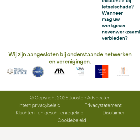
existentie bij
letselschade?
Wanneer
mag uw
werkgever
nevenwerkzaam
verbieden?
Wij zijn aangesloten bij onderstaande netwerken
en verenigingen.
© Copyright 2026 Joosten Advocaten
Intern privacybeleid
Privacystatement
Klachten- en geschillenregeling
Disclaimer
Cookiebeleid