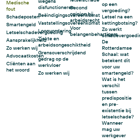
wegens
Medische
op een
disfunctioneren
Second
fout
vergoeding?
opinion bij
Beëindigingsovereenkomst
Schadeposten
Letsel na een
arbeidsrecht
Vaststellingsovereenkomst
kettingbotsing?
Smartengeld
Voor
Zo werkt
Loonvordering
Letselschadevergoeding
belangenbehartigers
schadevergoedi
Ziekte en
Aansprakelijkheid
De
arbeidsongeschiktheid
Zo werken wij
Rotterdamse
Grensoverschrijdend
Schaal: wat
Advocaatkosten
gedrag op de
betekent dit
Cliënten aan
werkvloer
voor uw
het woord
Zo werken wij
smartengeld?
Wat is het
verschil
tussen
predispositie
en pre-
existentie bij
letselschade?
Wanneer
mag uw
werkgever