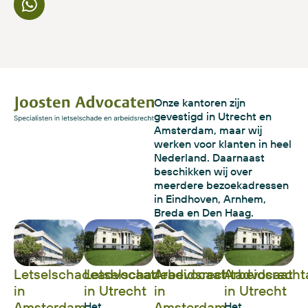
Onze kantoren zijn
gevestigd in Utrecht en
Amsterdam, maar wij
werken voor klanten in heel
Nederland. Daarnaast
beschikken wij over
meerdere bezoekadressen
in Eindhoven, Arnhem,
Breda en Den Haag.
Letselschadeadvocaat
Letselschadeadvocaat
Arbeidsrechtadvocaat
Arbeidsrecht
in
in Utrecht
in
in Utrecht
Amsterdam
Amsterdam
Het
Het