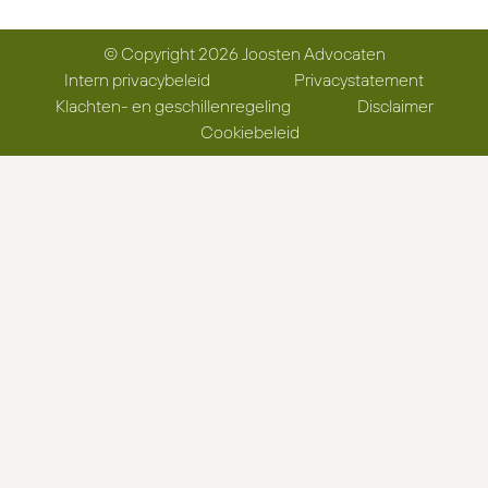
© Copyright 2026 Joosten Advocaten
Intern privacybeleid
Privacystatement
Klachten- en geschillenregeling
Disclaimer
Cookiebeleid