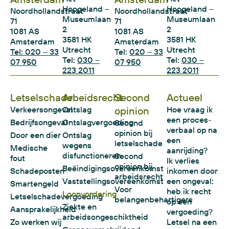
Hoogeland –
Hoogeland –
Noordhollandstraat
Noordhollandstraat
Museumlaan
Museumlaan
71
71
2
2
1081 AS
1081 AS
3581 HK
3581 HK
Amsterdam
Amsterdam
Utrecht
Utrecht
Tel: 020 – 33
Tel:
020 – 33
Tel:
030 –
Tel:
030 –
07 950
07 950
223 2011
223 2011
Letselschade
Arbeidsrecht
Second
Actueel
Verkeersongeval
Ontslag
opinion
Hoe vraag ik
een proces-
Bedrijfsongeval
Ontslagvergoeding
Second
verbaal op na
opinion bij
Door een dier
Ontslag
een
letselschade
wegens
Medische
aanrijding?
disfunctioneren
Second
fout
Ik verlies
opinion bij
Beëindigingsovereenkomst
Schadeposten
inkomen door
arbeidsrecht
Vaststellingsovereenkomst
een ongeval:
Smartengeld
Voor
heb ik recht
Loonvordering
Letselschadevergoeding
belangenbehartigers
op een
Ziekte en
Aansprakelijkheid
vergoeding?
arbeidsongeschiktheid
Zo werken wij
Letsel na een