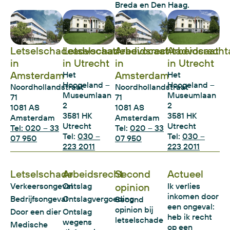
Breda en Den Haag.
Letselschadeadvocaat
Letselschadeadvocaat
Arbeidsrechtadvocaat
Arbeidsrecht
in
in Utrecht
in
in Utrecht
Amsterdam
Amsterdam
Het
Het
Hoogeland –
Hoogeland –
Noordhollandstraat
Noordhollandstraat
Museumlaan
Museumlaan
71
71
2
2
1081 AS
1081 AS
3581 HK
3581 HK
Amsterdam
Amsterdam
Utrecht
Utrecht
Tel: 020 – 33
Tel:
020 – 33
Tel:
030 –
Tel:
030 –
07 950
07 950
223 2011
223 2011
Letselschade
Arbeidsrecht
Second
Actueel
Verkeersongeval
Ontslag
opinion
Ik verlies
inkomen door
Bedrijfsongeval
Ontslagvergoeding
Second
een ongeval:
opinion bij
Door een dier
Ontslag
heb ik recht
letselschade
wegens
Medische
op een