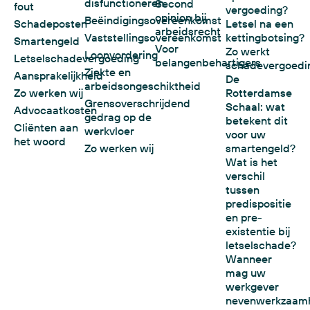
disfunctioneren
Second
fout
vergoeding?
opinion bij
Beëindigingsovereenkomst
Schadeposten
Letsel na een
arbeidsrecht
Vaststellingsovereenkomst
kettingbotsing?
Smartengeld
Voor
Zo werkt
Loonvordering
Letselschadevergoeding
belangenbehartigers
schadevergoedi
Ziekte en
Aansprakelijkheid
De
arbeidsongeschiktheid
Zo werken wij
Rotterdamse
Grensoverschrijdend
Schaal: wat
Advocaatkosten
gedrag op de
betekent dit
Cliënten aan
werkvloer
voor uw
het woord
Zo werken wij
smartengeld?
Wat is het
verschil
tussen
predispositie
en pre-
existentie bij
letselschade?
Wanneer
mag uw
werkgever
nevenwerkzaam