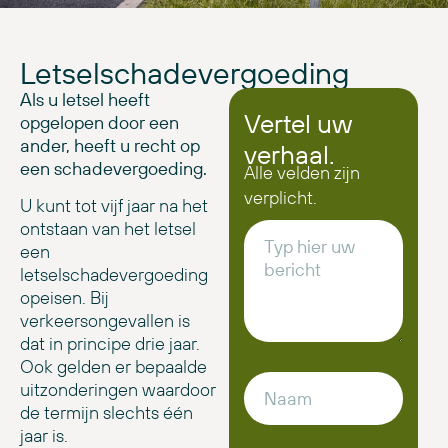
Letselschadevergoeding
Als u letsel heeft
Vertel uw
opgelopen door een
ander, heeft u recht op
verhaal.
een schadevergoeding.
Alle velden zijn
verplicht.
U kunt tot vijf jaar na het
ontstaan van het letsel
een
letselschadevergoeding
opeisen. Bij
verkeersongevallen is
dat in principe drie jaar.
Ook gelden er bepaalde
uitzonderingen waardoor
de termijn slechts één
jaar is.