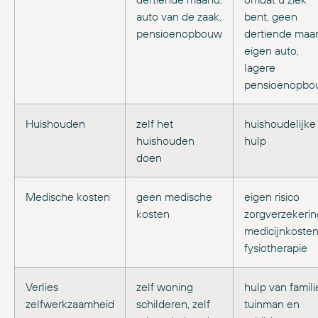
auto van de zaak,
bent, geen
pensioenopbouw
dertiende maa
eigen auto,
lagere
pensioenopbo
Huishouden
zelf het
huishoudelijke
huishouden
hulp
doen
Medische kosten
geen medische
eigen risico
kosten
zorgverzekerin
medicijnkosten
fysiotherapie
Verlies
zelf woning
hulp van famili
zelfwerkzaamheid
schilderen, zelf
tuinman en