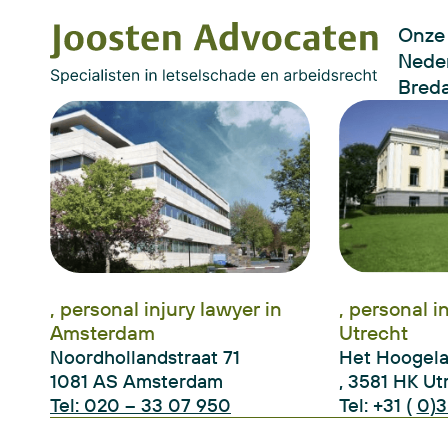
Onze 
Neder
Bred
, personal injury lawyer in
, personal i
Amsterdam
Utrecht
Noordhollandstraat 71
Het Hoogel
1081 AS Amsterdam
, 3581 HK Ut
Tel: 020 – 33 07 950
Tel: +31 (
0)3