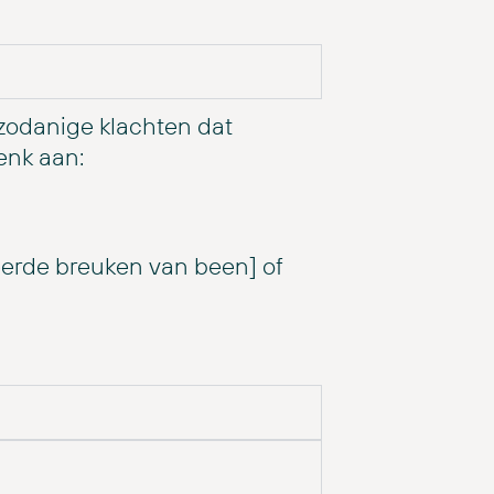
zodanige klachten dat
enk aan:
erde breuken van been] of