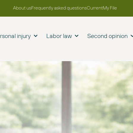
About us
Frequently asked questions
Current
My File
rsonal injury
Labor law
Second opinion