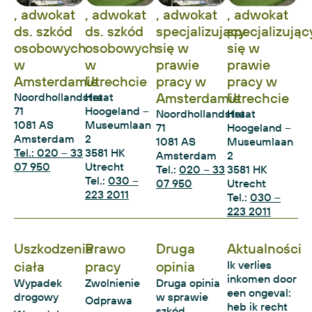
, adwokat
, adwokat
, adwokat
, adwokat
ds. szkód
ds. szkód
specjalizujący
specjalizując
osobowych
osobowych
się w
się w
w
w
prawie
prawie
Amsterdamie
Utrechcie
pracy w
pracy w
Amsterdamie
Utrechcie
Noordhollandstraat
Het
71
Hoogeland –
Noordhollandstraat
Het
1081 AS
Museumlaan
71
Hoogeland –
Amsterdam
2
1081 AS
Museumlaan
Tel.: 020 – 33
3581 HK
Amsterdam
2
07 950
Utrecht
Tel.:
020 – 33
3581 HK
Tel.:
030 –
07 950
Utrecht
223 2011
Tel.:
030 –
223 2011
Uszkodzenia
Prawo
Druga
Aktualności
ciała
pracy
opinia
Ik verlies
inkomen door
Wypadek
Zwolnienie
Druga opinia
een ongeval:
drogowy
w sprawie
Odprawa
heb ik recht
szkód