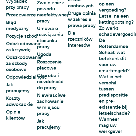
Wypadek
Zwolnienie z
op een
osobowych
przy pracy
powodu
vergoeding?
Druga opinia
Przez zwierzę
nieefektywnej
Letsel na een
w zakresie
pracy
kettingbotsing?
Błąd
prawa pracy
Zo werkt
medyczny
Umowa o
Dla
schadevergoedi
rozwiązaniu
Pozycje szkód
rzeczników
De
stosunku
Odszkodowanie
interesów
Rotterdamse
pracy
za krzywdę
Schaal: wat
Ugoda
Odszkodowanie
betekent dit
Roszczenie
za szkody
voor uw
płacowe
osobowe
smartengeld?
Choroba i
Wat is het
Odpowiedzialność
niezdolność
verschil
Jak
do pracy
tussen
pracujemy
predispositie
Niewłaściwe
Koszty
en pre-
zachowanie
adwokackie
existentie bij
w miejscu
Opinie
letselschade?
pracy
klientów
Wanneer
Jak
mag uw
pracujemy
werkgever