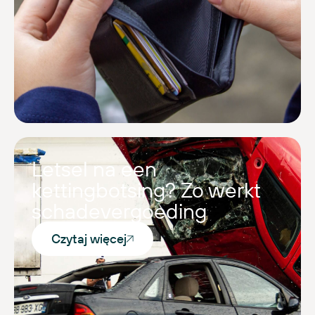
Letsel na een
kettingbotsing? Zo werkt
schadevergoeding
Czytaj więcej