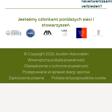
nevenwerkzaam
verbieden?
Jesteśmy członkami poniższych sieci i
stowarzyszeń.
© Copyright 2026 Joosten Advocaten
Wewnętrzna polityka prywatności
Oświadczenie o ochronie prywatności
Postępowanie w sprawie skarg i sporów
Zastrzeżenie prawne
Polityka dotycząca plików cookie