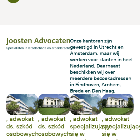
Onze kantoren zijn
gevestigd in Utrecht en
Amsterdam, maar wij
werken voor klanten in heel
Nederland. Daarnaast
beschikken wij over
meerdere bezoekadressen
in Eindhoven, Arnhem,
Breda en Den Haag.
, adwokat
, adwokat
, adwokat
, adwokat
ds. szkód
ds. szkód
specjalizujący
specjalizując
osobowych
osobowych
się w
się w