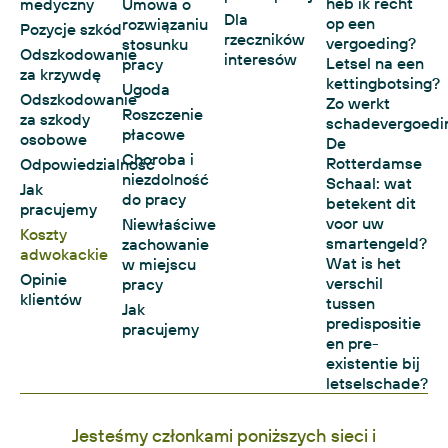
heb ik recht
medyczny
Umowa o
Dla
op een
rozwiązaniu
Pozycje szkód
rzeczników
vergoeding?
stosunku
Odszkodowanie
interesów
Letsel na een
pracy
za krzywdę
kettingbotsing?
Ugoda
Odszkodowanie
Zo werkt
Roszczenie
za szkody
schadevergoedi
płacowe
osobowe
De
Choroba i
Rotterdamse
Odpowiedzialność
niezdolność
Schaal: wat
Jak
do pracy
betekent dit
pracujemy
voor uw
Niewłaściwe
Koszty
smartengeld?
zachowanie
adwokackie
Wat is het
w miejscu
Opinie
verschil
pracy
klientów
tussen
Jak
predispositie
pracujemy
en pre-
existentie bij
letselschade?
Jesteśmy członkami poniższych sieci i