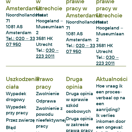
w
w
prawie
prawie
Amsterdamie
Utrechcie
pracy w
pracy w
Amsterdamie
Utrechcie
Noordhollandstraat
Het
71
Hoogeland –
Noordhollandstraat
Het
1081 AS
Museumlaan
71
Hoogeland –
Amsterdam
2
1081 AS
Museumlaan
Tel.: 020 – 33
3581 HK
Amsterdam
2
07 950
Utrecht
Tel.:
020 – 33
3581 HK
Tel.:
030 –
07 950
Utrecht
223 2011
Tel.:
030 –
223 2011
Uszkodzenia
Prawo
Druga
Aktualności
ciała
pracy
opinia
Hoe vraag ik
een proces-
Wypadek
Zwolnienie
Druga opinia
verbaal op na
drogowy
w sprawie
Odprawa
een
szkód
Wypadek
Zwolnienie z
aanrijding?
osobowych
przy pracy
powodu
Ik verlies
Druga opinia
Przez zwierzę
nieefektywnej
inkomen door
w zakresie
pracy
een ongeval:
Błąd
prawa pracy