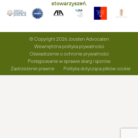
stowarzyszeń.
© Copyright 2026 Joosten Advocaten
Wewnętrzna polityka prywatności
Oświadczenie o ochronie prywatności
Postępowanie w sprawie skarg i sporów
Zastrzeżenie prawne
Polityka dotycząca plików cookie