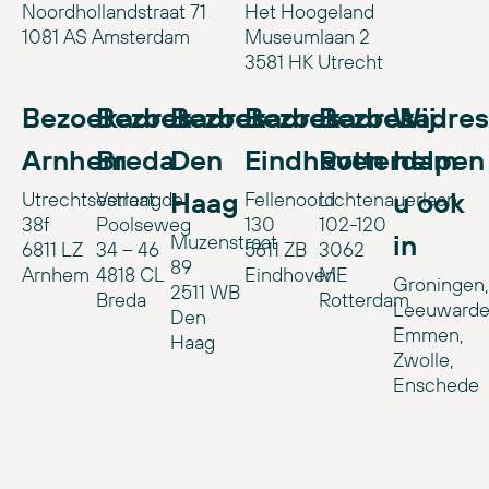
Noordhollandstraat 71
Het Hoogeland
1081 AS Amsterdam
Museumlaan 2
3581 HK Utrecht
Bezoekadres
Bezoekadres
Bezoekadres
Bezoekadres
Bezoekadres
Wij
Arnhem
Breda
Den
Eindhoven
Rotterdam
helpen
Haag
u ook
Utrechtsestraat
Verlengde
Fellenoord
Lichtenauerlaan
38f
Poolseweg
130
102-120
in
Muzenstraat
6811 LZ
34 – 46
5611 ZB
3062
89
Arnhem
4818 CL
Eindhoven
ME
Groningen,
2511 WB
Breda
Rotterdam
Leeuwarde
Den
Emmen,
Haag
Zwolle,
Enschede