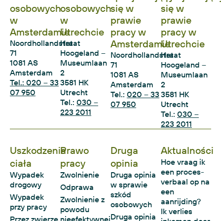
osobowych
osobowych
się w
się w
w
w
prawie
prawie
Amsterdamie
Utrechcie
pracy w
pracy w
Amsterdamie
Utrechcie
Noordhollandstraat
Het
71
Hoogeland –
Noordhollandstraat
Het
1081 AS
Museumlaan
71
Hoogeland –
Amsterdam
2
1081 AS
Museumlaan
Tel.: 020 – 33
3581 HK
Amsterdam
2
07 950
Utrecht
Tel.:
020 – 33
3581 HK
Tel.:
030 –
07 950
Utrecht
223 2011
Tel.:
030 –
223 2011
Uszkodzenia
Prawo
Druga
Aktualności
ciała
pracy
opinia
Hoe vraag ik
een proces-
Wypadek
Zwolnienie
Druga opinia
verbaal op na
drogowy
w sprawie
Odprawa
een
szkód
Wypadek
Zwolnienie z
aanrijding?
osobowych
przy pracy
powodu
Ik verlies
Druga opinia
Przez zwierzę
nieefektywnej