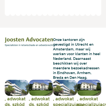
pracy
księgowy
Onze kantoren zijn
gevestigd in Utrecht en
Amsterdam, maar wij
werken voor klanten in heel
Nederland. Daarnaast
beschikken wij over
meerdere bezoekadressen
in Eindhoven, Arnhem,
Breda en Den Haag.
, adwokat
, adwokat
, adwokat
, adwokat
ds. szkód
ds. szkód
specjalizujący
specjalizując