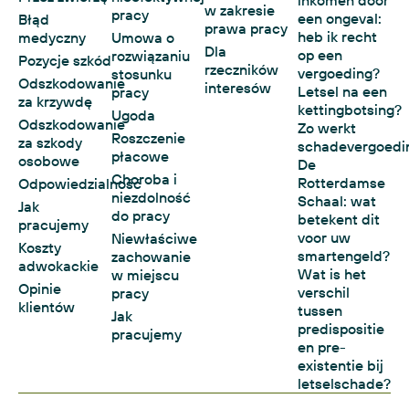
inkomen door
w zakresie
pracy
een ongeval:
Błąd
prawa pracy
heb ik recht
medyczny
Umowa o
Dla
op een
rozwiązaniu
Pozycje szkód
rzeczników
vergoeding?
stosunku
Odszkodowanie
interesów
Letsel na een
pracy
za krzywdę
kettingbotsing?
Ugoda
Odszkodowanie
Zo werkt
Roszczenie
za szkody
schadevergoedi
płacowe
osobowe
De
Choroba i
Rotterdamse
Odpowiedzialność
niezdolność
Schaal: wat
Jak
do pracy
betekent dit
pracujemy
voor uw
Niewłaściwe
Koszty
smartengeld?
zachowanie
adwokackie
Wat is het
w miejscu
Opinie
verschil
pracy
klientów
tussen
Jak
predispositie
pracujemy
en pre-
existentie bij
letselschade?