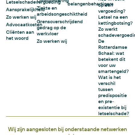
Loonvordering
Letselschadevergoeding
belangenbehartigers
op een
Ziekte en
Aansprakelijkheid
vergoeding?
arbeidsongeschiktheid
Zo werken wij
Letsel na een
Grensoverschrijdend
kettingbotsing?
Advocaatkosten
gedrag op de
Zo werkt
Cliënten aan
werkvloer
schadevergoedi
het woord
Zo werken wij
De
Rotterdamse
Schaal: wat
betekent dit
voor uw
smartengeld?
Wat is het
verschil
tussen
predispositie
en pre-
existentie bij
letselschade?
Wij zijn aangesloten bij onderstaande netwerken