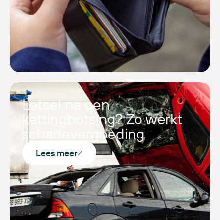
Letsel na een
kettingbotsing? Zo werkt
schadevergoeding
Lees meer