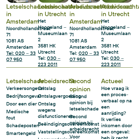
Letselschadeadvocaat
Letselschadeadvocaat
Arbeidsrechtadvocaat
Arbeidsrecht
in
in Utrecht
in
in Utrecht
Amsterdam
Amsterdam
Het
Het
Hoogeland –
Hoogeland –
Noordhollandstraat
Noordhollandstraat
Museumlaan
Museumlaan
71
71
2
2
1081 AS
1081 AS
3581 HK
3581 HK
Amsterdam
Amsterdam
Utrecht
Utrecht
Tel: 020 – 33
Tel:
020 – 33
Tel:
030 –
Tel:
030 –
07 950
07 950
223 2011
223 2011
Letselschade
Arbeidsrecht
Second
Actueel
Verkeersongeval
Ontslag
opinion
Hoe vraag ik
een proces-
Bedrijfsongeval
Ontslagvergoeding
Second
verbaal op na
opinion bij
Door een dier
Ontslag
een
letselschade
wegens
Medische
aanrijding?
disfunctioneren
Second
fout
Ik verlies
opinion bij
Beëindigingsovereenkomst
Schadeposten
inkomen door
arbeidsrecht
Vaststellingsovereenkomst
een ongeval:
Smartengeld
Voor
heb ik recht