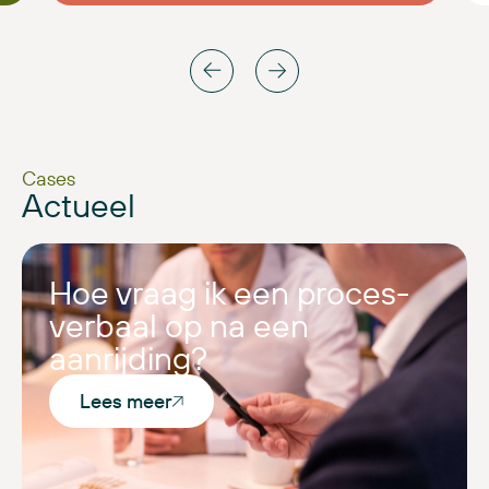
Cases
Actueel
Hoe vraag ik een proces-
verbaal op na een
aanrijding?
Lees meer