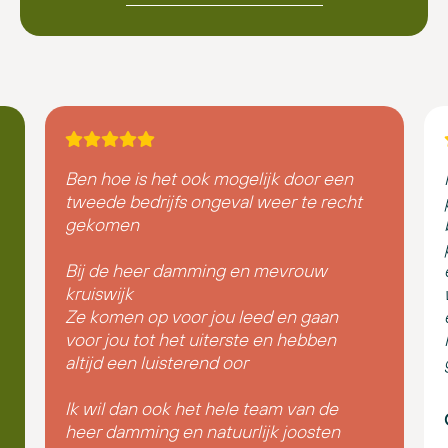
Ben hoe is het ook mogelijk door een
tweede bedrijfs ongeval weer te recht
gekomen
Bij de heer damming en mevrouw
kruiswijk
Ze komen op voor jou leed en gaan
voor jou tot het uiterste en hebben
altijd een luisterend oor
Ik wil dan ook het hele team van de
heer damming en natuurlijk joosten