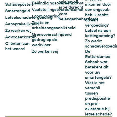
opinion bij
Beëindigingsovereenkomst
Schadeposten
inkomen door
arbeidsrecht
Vaststellingsovereenkomst
een ongeval:
Smartengeld
Voor
heb ik recht
Loonvordering
Letselschadevergoeding
belangenbehartigers
op een
Ziekte en
Aansprakelijkheid
vergoeding?
arbeidsongeschiktheid
Zo werken wij
Letsel na een
Grensoverschrijdend
kettingbotsing?
Advocaatkosten
gedrag op de
Zo werkt
Cliënten aan
werkvloer
schadevergoedi
het woord
Zo werken wij
De
Rotterdamse
Schaal: wat
betekent dit
voor uw
smartengeld?
Wat is het
verschil
tussen
predispositie
en pre-
existentie bij
letselschade?