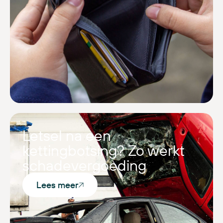
Letsel na een
kettingbotsing? Zo werkt
schadevergoeding
Lees meer