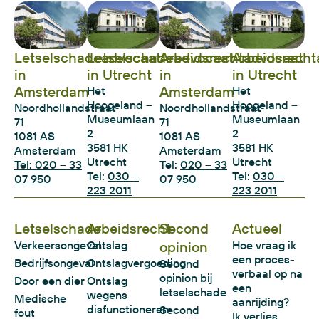
Letselschadeadvocaat
Letselschadeadvocaat
Arbeidsrechtadvocaat
Arbeidsrecht
in
in Utrecht
in
in Utrecht
Amsterdam
Amsterdam
Het
Het
Hoogeland –
Hoogeland –
Noordhollandstraat
Noordhollandstraat
Museumlaan
Museumlaan
71
71
2
2
1081 AS
1081 AS
3581 HK
3581 HK
Amsterdam
Amsterdam
Utrecht
Utrecht
Tel: 020 – 33
Tel:
020 – 33
Tel:
030 –
Tel:
030 –
07 950
07 950
223 2011
223 2011
Letselschade
Arbeidsrecht
Second
Actueel
Verkeersongeval
Ontslag
opinion
Hoe vraag ik
een proces-
Bedrijfsongeval
Ontslagvergoeding
Second
verbaal op na
opinion bij
Door een dier
Ontslag
een
letselschade
wegens
Medische
aanrijding?
disfunctioneren
Second
fout
Ik verlies