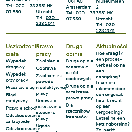
1081 AS
Museumlaan
Tel.: 020 – 33
3581 HK
Amsterdam
2
07 950
Utrecht
Tel.:
020 – 33
3581 HK
Tel.:
030 –
07 950
Utrecht
223 2011
Tel.:
030 –
223 2011
Uszkodzenia
Prawo
Druga
Aktualności
ciała
pracy
opinia
Hoe vraag ik
een proces-
Wypadek
Zwolnienie
Druga opinia
verbaal op na
drogowy
w sprawie
Odprawa
een
szkód
Wypadek
Zwolnienie z
aanrijding?
osobowych
przy pracy
powodu
Ik verlies
Druga opinia
Przez zwierzę
nieefektywnej
inkomen door
w zakresie
pracy
een ongeval:
Błąd
prawa pracy
heb ik recht
medyczny
Umowa o
Dla
op een
rozwiązaniu
Pozycje szkód
rzeczników
vergoeding?
stosunku
Odszkodowanie
interesów
Letsel na een
pracy
za krzywdę
kettingbotsing?
Ugoda
Odszkodowanie
Zo werkt