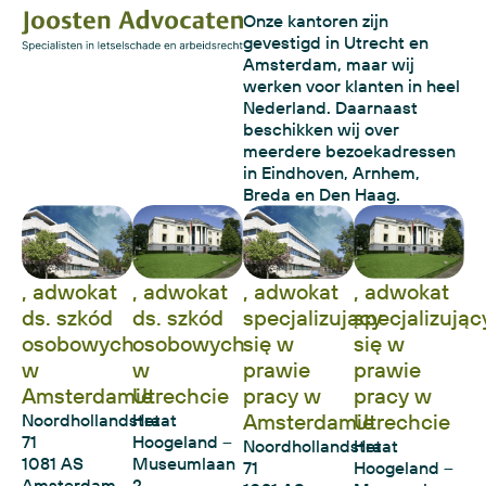
Onze kantoren zijn
gevestigd in Utrecht en
Amsterdam, maar wij
werken voor klanten in heel
Nederland. Daarnaast
beschikken wij over
meerdere bezoekadressen
in Eindhoven, Arnhem,
Breda en Den Haag.
, adwokat
, adwokat
, adwokat
, adwokat
ds. szkód
ds. szkód
specjalizujący
specjalizując
osobowych
osobowych
się w
się w
w
w
prawie
prawie
Amsterdamie
Utrechcie
pracy w
pracy w
Amsterdamie
Utrechcie
Noordhollandstraat
Het
71
Hoogeland –
Noordhollandstraat
Het
1081 AS
Museumlaan
71
Hoogeland –
Amsterdam
2