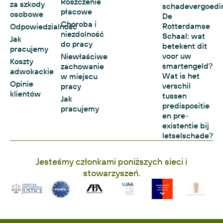
Roszczenie
za szkody
schadevergoedi
płacowe
osobowe
De
Choroba i
Rotterdamse
Odpowiedzialność
niezdolność
Schaal: wat
Jak
do pracy
betekent dit
pracujemy
voor uw
Niewłaściwe
Koszty
smartengeld?
zachowanie
adwokackie
Wat is het
w miejscu
Opinie
verschil
pracy
klientów
tussen
Jak
predispositie
pracujemy
en pre-
existentie bij
letselschade?
Jesteśmy członkami poniższych sieci i
stowarzyszeń.