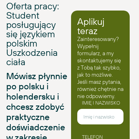
Oferta pracy:
Student
Aplikuj
posługujący
teraz
się językiem
Zainteresowany?
polskim
Wypełnij
Uszkodzenia
formularz, a my
ciała
skontaktujemy się
z Tobą tak szybko,
Mówisz płynnie
jak to możliwe.
Jeśli masz pytania,
po polsku i
również chętnie na
holendersku i
nie odpowiemy.
IMIĘ I NAZWISKO
chcesz zdobyć
praktyczne
doświadczenie
w zakresie
TELEFON