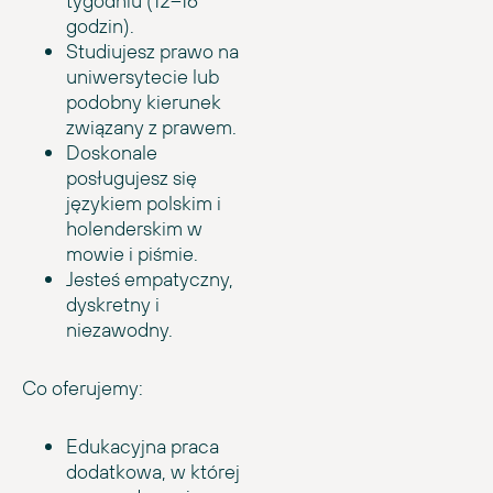
tygodniu (12–16
godzin).
Studiujesz prawo na
uniwersytecie lub
podobny kierunek
związany z prawem.
Doskonale
posługujesz się
językiem polskim i
holenderskim w
mowie i piśmie.
Jesteś empatyczny,
dyskretny i
niezawodny.
Co oferujemy:
Edukacyjna praca
dodatkowa, w której