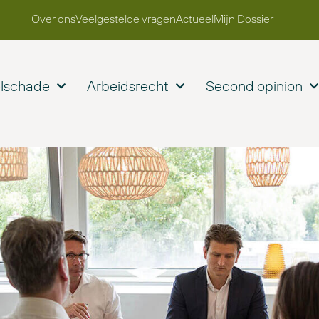
Over ons
Veelgestelde vragen
Actueel
Mijn Dossier
elschade
Arbeidsrecht
Second opinion