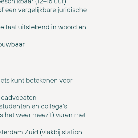
eschikbaar (12–16 uur)
 een vergelijkbare juridische
e taal uitstekend in woord en
rouwbaar
iets kunt betekenen voor
adeadvocaten
studenten en collega’s
als het weer meezit) varen met
erdam Zuid (vlakbij station