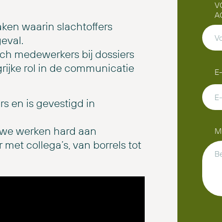
V
A
ken waarin slachtoffers
eval.
sch medewerkers bij dossiers
rijke rol in de communicatie
E
s en is gevestigd in
: we werken hard aan
M
met collega’s, van borrels tot