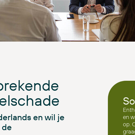
sprekende
elschade
So
Enth
derlands en wil je
en w
op. 
 de
graa