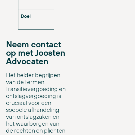
m
Doel
Ter compensatie voor het
T
verlies van baan
o
Neem contact
op met Joosten
Advocaten
Het helder begrijpen
van de termen
transitievergoeding en
ontslagvergoeding is
cruciaal voor een
soepele afhandeling
van ontslagzaken en
het waarborgen van
de rechten en plichten