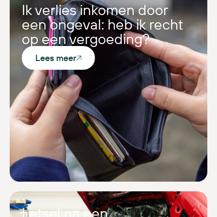
Ik verlies inkomen door
een ongeval: heb ik recht
op een vergoeding?
Lees meer
Letsel na een