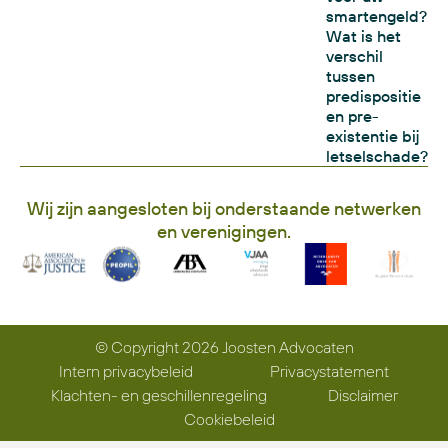
smartengeld?
Wat is het
verschil
tussen
predispositie
en pre-
existentie bij
letselschade?
Wij zijn aangesloten bij onderstaande netwerken
en verenigingen.
© Copyright 2026 Joosten Advocaten
Intern privacybeleid
Privacystatement
Klachten- en geschillenregeling
Disclaimer
Cookiebeleid