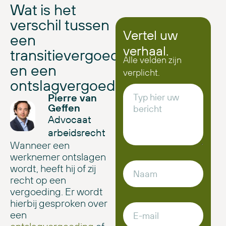
Wat is het
verschil tussen
Vertel uw
een
verhaal.
transitievergoeding
Alle velden zijn
en een
verplicht.
ontslagvergoeding?
Pierre van
Geffen
Advocaat
arbeidsrecht
Wanneer een
werknemer ontslagen
wordt, heeft hij of zij
recht op een
vergoeding. Er wordt
hierbij gesproken over
een