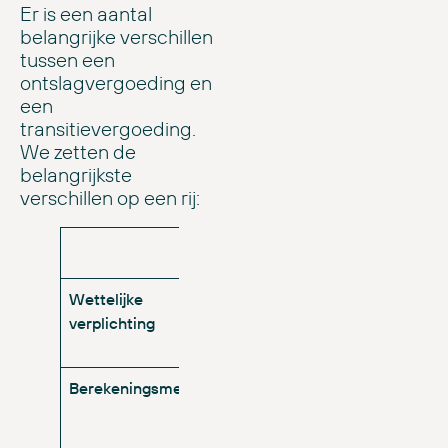
Er is een aantal
belangrijke verschillen
tussen een
ontslagvergoeding en
een
transitievergoeding.
We zetten de
belangrijkste
verschillen op een rij:
Ontslagvergoeding
Wettelijke
Vrijwillige afspraak tussen
W
verplichting
werkgever en
werknemer
Berekeningsmethode
Onderhandelbaar en
B
afhankelijk van
m
verschillende factoren
d