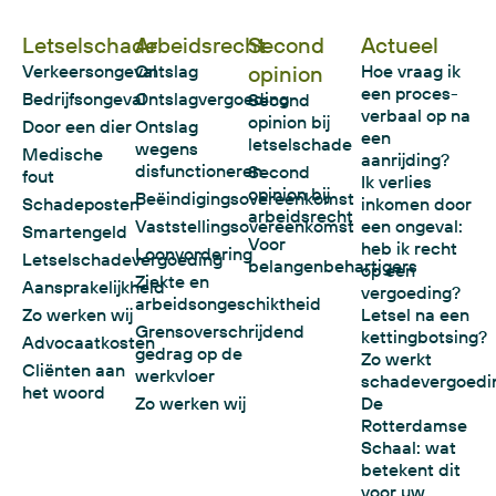
Letselschade
Arbeidsrecht
Second
Actueel
Verkeersongeval
Ontslag
opinion
Hoe vraag ik
een proces-
Bedrijfsongeval
Ontslagvergoeding
Second
verbaal op na
opinion bij
Door een dier
Ontslag
een
letselschade
wegens
Medische
aanrijding?
disfunctioneren
Second
fout
Ik verlies
opinion bij
Beëindigingsovereenkomst
Schadeposten
inkomen door
arbeidsrecht
Vaststellingsovereenkomst
een ongeval:
Smartengeld
Voor
heb ik recht
Loonvordering
Letselschadevergoeding
belangenbehartigers
op een
Ziekte en
Aansprakelijkheid
vergoeding?
arbeidsongeschiktheid
Zo werken wij
Letsel na een
Grensoverschrijdend
kettingbotsing?
Advocaatkosten
gedrag op de
Zo werkt
Cliënten aan
werkvloer
schadevergoedi
het woord
Zo werken wij
De
Rotterdamse
Schaal: wat
betekent dit
voor uw