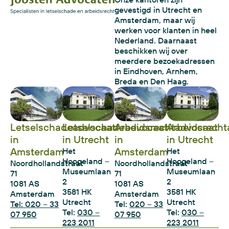
gevestigd in Utrecht en
Amsterdam, maar wij
werken voor klanten in heel
Nederland. Daarnaast
beschikken wij over
meerdere bezoekadressen
in Eindhoven, Arnhem,
Breda en Den Haag.
Letselschadeadvocaat
Letselschadeadvocaat
Arbeidsrechtadvocaat
Arbeidsrecht
in
in Utrecht
in
in Utrecht
Amsterdam
Amsterdam
Het
Het
Hoogeland –
Hoogeland –
Noordhollandstraat
Noordhollandstraat
Museumlaan
Museumlaan
71
71
2
2
1081 AS
1081 AS
3581 HK
3581 HK
Amsterdam
Amsterdam
Utrecht
Utrecht
Tel: 020 – 33
Tel:
020 – 33
Tel:
030 –
Tel:
030 –
07 950
07 950
223 2011
223 2011