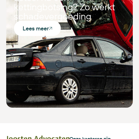
kettingbotsing? Zo werkt
schadevergoeding
Lees meer
Onze kantoren zijn