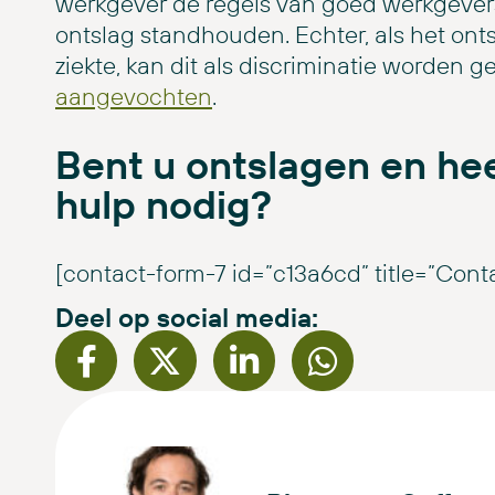
werkgever de regels van goed werkgever
ontslag standhouden. Echter, als het ont
ziekte, kan dit als discriminatie worden 
aangevochten
.
Bent u ontslagen en hee
hulp nodig?
[contact-form-7 id=”c13a6cd” title=”Cont
Deel op social media: