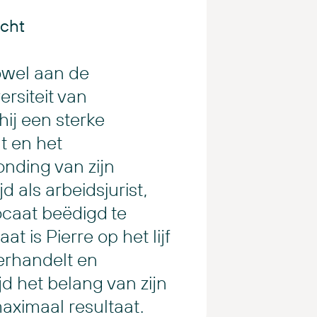
cht
owel aan de
ersiteit van
ij een sterke
t en het
onding van zijn
d als arbeidsjurist,
ocaat beëdigd te
 is Pierre op het lijf
erhandelt en
ijd het belang van zijn
maximaal resultaat.