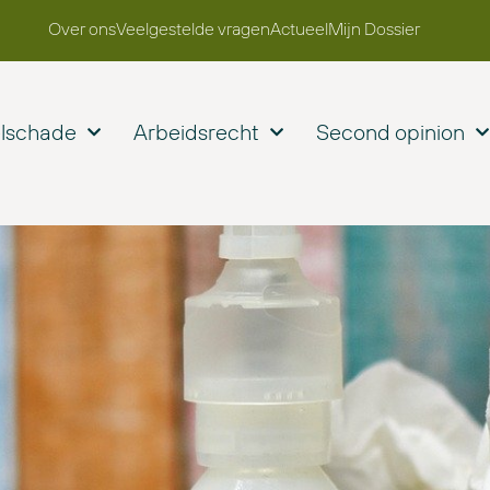
Over ons
Veelgestelde vragen
Actueel
Mijn Dossier
elschade
Arbeidsrecht
Second opinion