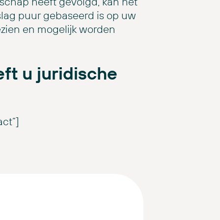
schap heeft gevolgd, kan het
slag puur gebaseerd is op uw
gezien en mogelijk worden
ft u juridische
act”]