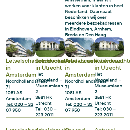
werken voor klanten in heel
Nederland. Daarnaast
beschikken wij over
meerdere bezoekadressen
in Eindhoven, Arnhem,
Breda en Den Haag.
Letselschadeadvocaat
Letselschadeadvocaat
Arbeidsrechtadvocaat
Arbeidsrecht
in
in Utrecht
in
in Utrecht
Amsterdam
Amsterdam
Het
Het
Hoogeland –
Hoogeland –
Noordhollandstraat
Noordhollandstraat
Museumlaan
Museumlaan
71
71
2
2
1081 AS
1081 AS
3581 HK
3581 HK
Amsterdam
Amsterdam
Utrecht
Utrecht
Tel: 020 – 33
Tel:
020 – 33
Tel:
030 –
Tel:
030 –
07 950
07 950
223 2011
223 2011