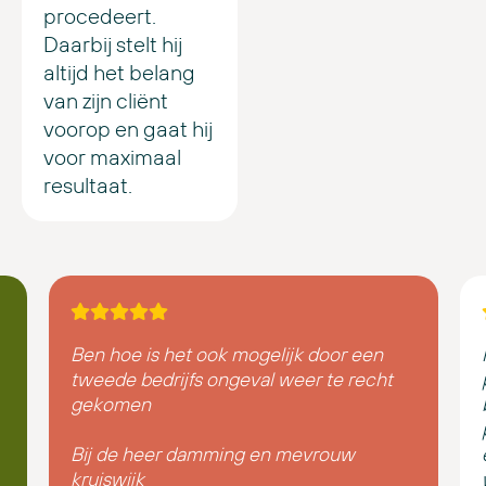
procedeert.
Daarbij stelt hij
altijd het belang
van zijn cliënt
voorop en gaat hij
voor maximaal
resultaat.
Ben hoe is het ook mogelijk door een
tweede bedrijfs ongeval weer te recht
gekomen
Bij de heer damming en mevrouw
kruiswijk