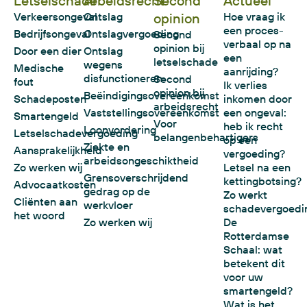
Letselschade
Arbeidsrecht
Second
Actueel
Verkeersongeval
Ontslag
opinion
Hoe vraag ik
een proces-
Bedrijfsongeval
Ontslagvergoeding
Second
verbaal op na
opinion bij
Door een dier
Ontslag
een
letselschade
wegens
Medische
aanrijding?
disfunctioneren
Second
fout
Ik verlies
opinion bij
Beëindigingsovereenkomst
Schadeposten
inkomen door
arbeidsrecht
Vaststellingsovereenkomst
een ongeval:
Smartengeld
Voor
heb ik recht
Loonvordering
Letselschadevergoeding
belangenbehartigers
op een
Ziekte en
Aansprakelijkheid
vergoeding?
arbeidsongeschiktheid
Zo werken wij
Letsel na een
Grensoverschrijdend
kettingbotsing?
Advocaatkosten
gedrag op de
Zo werkt
Cliënten aan
werkvloer
schadevergoedi
het woord
Zo werken wij
De
Rotterdamse
Schaal: wat
betekent dit
voor uw
smartengeld?
Wat is het