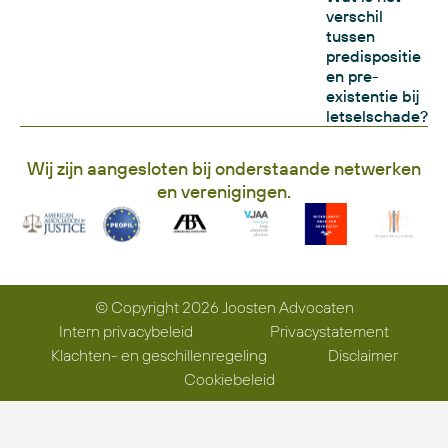
verschil
tussen
predispositie
en pre-
existentie bij
letselschade?
Wij zijn aangesloten bij onderstaande netwerken
en verenigingen.
© Copyright 2026 Joosten Advocaten
Intern privacybeleid
Privacystatement
Klachten- en geschillenregeling
Disclaimer
Cookiebeleid