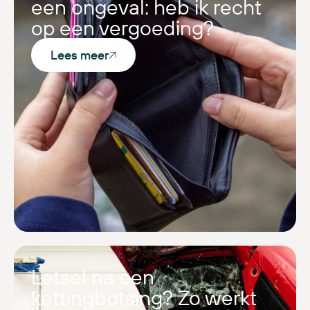
een ongeval: heb ik recht
op een vergoeding?
Lees meer
Letsel na een
kettingbotsing? Zo werkt