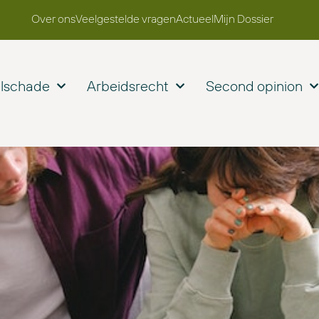
Over ons
Veelgestelde vragen
Actueel
Mijn Dossier
elschade
Arbeidsrecht
Second opinion