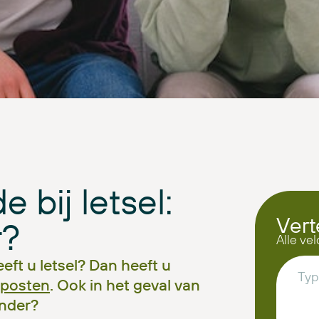
 bij letsel:
Vert
r?
Alle vel
eft u letsel? Dan heeft u
posten
. Ook in het geval van
onder?