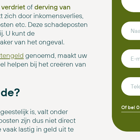
n
verdriet
of
derving van
t zich door inkomensverlies,
kosten etc. Deze schadeposten
j. U kunt de
aker van het ongeval.
tengeld
genoemd, maakt uw
el helpen bij het creëren van
ade?
Of bel 
eestelijk is, valt onder
sten zijn dus niet direct
vaak lastig in geld uit te