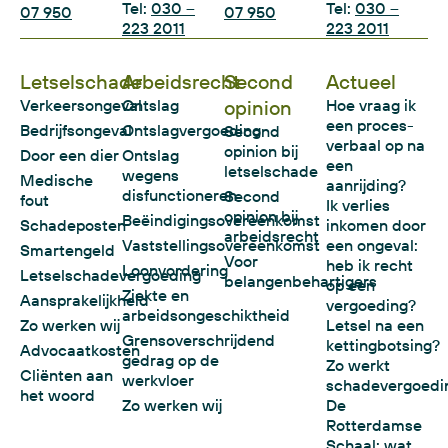
Tel:
030 –
Tel:
030 –
07 950
07 950
223 2011
223 2011
Letselschade
Arbeidsrecht
Second
Actueel
Verkeersongeval
Ontslag
opinion
Hoe vraag ik
een proces-
Bedrijfsongeval
Ontslagvergoeding
Second
verbaal op na
opinion bij
Door een dier
Ontslag
een
letselschade
wegens
Medische
aanrijding?
disfunctioneren
Second
fout
Ik verlies
opinion bij
Beëindigingsovereenkomst
Schadeposten
inkomen door
arbeidsrecht
Vaststellingsovereenkomst
een ongeval:
Smartengeld
Voor
heb ik recht
Loonvordering
Letselschadevergoeding
belangenbehartigers
op een
Ziekte en
Aansprakelijkheid
vergoeding?
arbeidsongeschiktheid
Zo werken wij
Letsel na een
Grensoverschrijdend
kettingbotsing?
Advocaatkosten
gedrag op de
Zo werkt
Cliënten aan
werkvloer
schadevergoedi
het woord
Zo werken wij
De
Rotterdamse
Schaal: wat