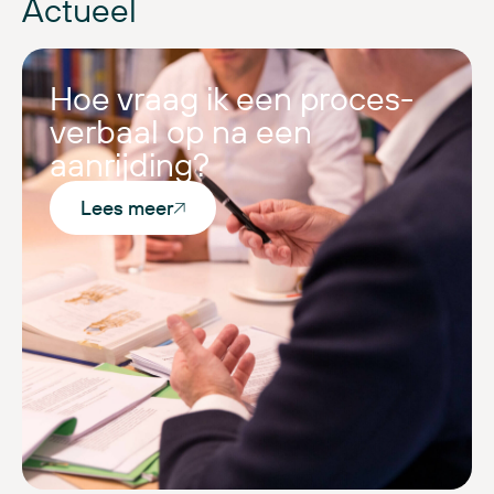
Actueel
Hoe vraag ik een proces-
verbaal op na een
aanrijding?
Lees meer