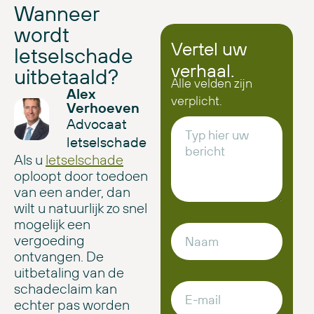
Wanneer
wordt
Vertel uw
letselschade
verhaal.
uitbetaald?
Alle velden zijn
Alex
verplicht.
Verhoeven
Advocaat
letselschade
Als u
letselschade
oploopt door toedoen
van een ander, dan
wilt u natuurlijk zo snel
mogelijk een
vergoeding
ontvangen. De
uitbetaling van de
schadeclaim kan
echter pas worden