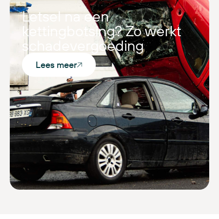
Letsel na een
kettingbotsing? Zo werkt
schadevergoeding
Lees meer