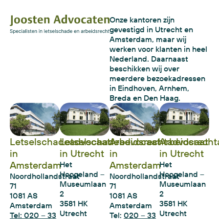
Onze kantoren zijn
gevestigd in Utrecht en
Amsterdam, maar wij
werken voor klanten in heel
Nederland. Daarnaast
beschikken wij over
meerdere bezoekadressen
in Eindhoven, Arnhem,
Breda en Den Haag.
Letselschadeadvocaat
Letselschadeadvocaat
Arbeidsrechtadvocaat
Arbeidsrecht
in
in Utrecht
in
in Utrecht
Amsterdam
Amsterdam
Het
Het
Hoogeland –
Hoogeland –
Noordhollandstraat
Noordhollandstraat
Museumlaan
Museumlaan
71
71
2
2
1081 AS
1081 AS
3581 HK
3581 HK
Amsterdam
Amsterdam
Utrecht
Utrecht
Tel: 020 – 33
Tel:
020 – 33