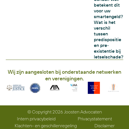
betekent dit
voor uw
smartengeld?
Wat is het
verschil
tussen
predispositie
en pre-
existentie bij
letselschade?
Wij zijn aangesloten bij onderstaande netwerken
en verenigingen.
© Copyright 2026 Joosten Advocaten
Intern privacybeleid
Privacystatement
Klachten- en geschillenregeling
Disclaimer