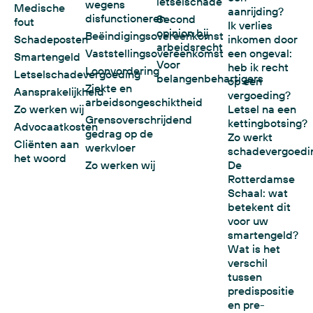
letselschade
wegens
Medische
aanrijding?
disfunctioneren
Second
fout
Ik verlies
opinion bij
Beëindigingsovereenkomst
Schadeposten
inkomen door
arbeidsrecht
Vaststellingsovereenkomst
een ongeval:
Smartengeld
Voor
heb ik recht
Loonvordering
Letselschadevergoeding
belangenbehartigers
op een
Ziekte en
Aansprakelijkheid
vergoeding?
arbeidsongeschiktheid
Zo werken wij
Letsel na een
Grensoverschrijdend
kettingbotsing?
Advocaatkosten
gedrag op de
Zo werkt
Cliënten aan
werkvloer
schadevergoedi
het woord
Zo werken wij
De
Rotterdamse
Schaal: wat
betekent dit
voor uw
smartengeld?
Wat is het
verschil
tussen
predispositie
en pre-