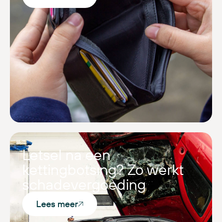
Letsel na een
kettingbotsing? Zo werkt
schadevergoeding
Lees meer