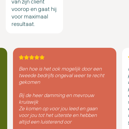
van zijn cliënt
voorop en gaat hij
voor maximaal
resultaat.
Ben hoe is het ook mogelijk door een
tweede bedrijfs ongeval weer te recht
gekomen
Bij de heer damming en mevrouw
kruiswijk
Ze komen op voor jou leed en gaan
voor jou tot het uiterste en hebben
altijd een luisterend oor