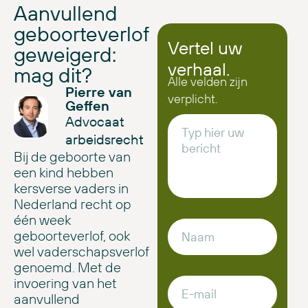
Aanvullend
geboorteverlof
Vertel uw
geweigerd:
verhaal.
mag dit?
Alle velden zijn
Pierre van
verplicht.
Geffen
Advocaat
arbeidsrecht
Bij de geboorte van
een kind hebben
kersverse vaders in
Nederland recht op
één week
geboorteverlof, ook
wel vaderschapsverlof
genoemd. Met de
invoering van het
aanvullend