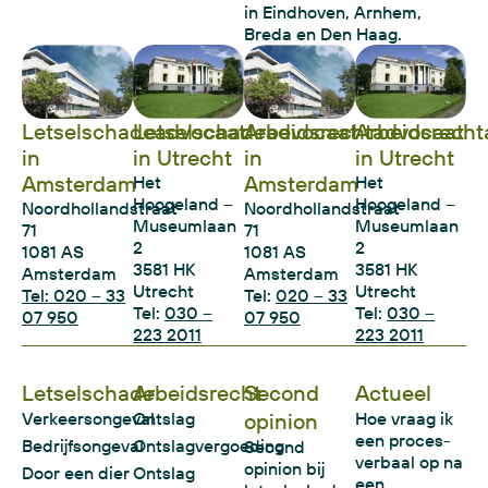
in Eindhoven, Arnhem,
Breda en Den Haag.
Letselschadeadvocaat
Letselschadeadvocaat
Arbeidsrechtadvocaat
Arbeidsrecht
in
in Utrecht
in
in Utrecht
Amsterdam
Amsterdam
Het
Het
Hoogeland –
Hoogeland –
Noordhollandstraat
Noordhollandstraat
Museumlaan
Museumlaan
71
71
2
2
1081 AS
1081 AS
3581 HK
3581 HK
Amsterdam
Amsterdam
Utrecht
Utrecht
Tel: 020 – 33
Tel:
020 – 33
Tel:
030 –
Tel:
030 –
07 950
07 950
223 2011
223 2011
Letselschade
Arbeidsrecht
Second
Actueel
Verkeersongeval
Ontslag
opinion
Hoe vraag ik
een proces-
Bedrijfsongeval
Ontslagvergoeding
Second
verbaal op na
opinion bij
Door een dier
Ontslag
een