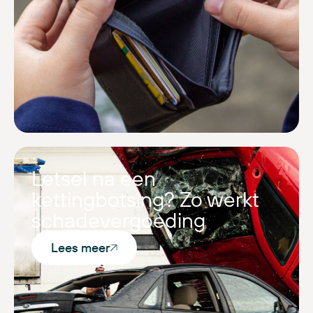
Letsel na een
kettingbotsing? Zo werkt
schadevergoeding
Lees meer