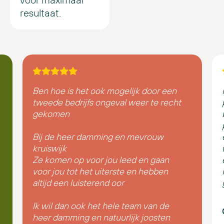
resultaat.
Ben hoe is het ook mogelijk door een
tweede bedrijfs ongeval weer te recht
gekomen
Bij de heer damming en mevrouw
kruiswijk
Ze komen op voor jou leed en gaan
voor jou tot het uiterste en hebben
altijd een luisterend oor
Ik wil dan ook het hele team van de
heer damming en natuurlijk joosten