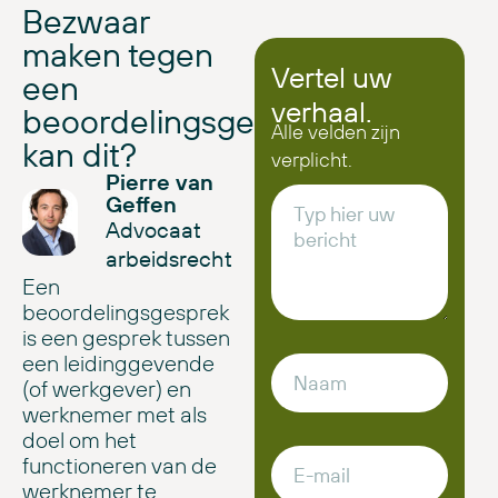
Bezwaar
maken tegen
Vertel uw
een
verhaal.
beoordelingsgesprek:
Alle velden zijn
kan dit?
verplicht.
Pierre van
Geffen
Advocaat
arbeidsrecht
Een
beoordelingsgesprek
is een gesprek tussen
een leidinggevende
(of werkgever) en
werknemer met als
doel om het
functioneren van de
werknemer te