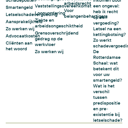
arbeidsrecht
Vaststellingsovereenkomst
een ongeval:
Smartengeld
Voor
heb ik recht
Loonvordering
Letselschadevergoeding
belangenbehartigers
op een
Ziekte en
Aansprakelijkheid
vergoeding?
arbeidsongeschiktheid
Zo werken wij
Letsel na een
Grensoverschrijdend
kettingbotsing?
Advocaatkosten
gedrag op de
Zo werkt
Cliënten aan
werkvloer
schadevergoedi
het woord
Zo werken wij
De
Rotterdamse
Schaal: wat
betekent dit
voor uw
smartengeld?
Wat is het
verschil
tussen
predispositie
en pre-
existentie bij
letselschade?