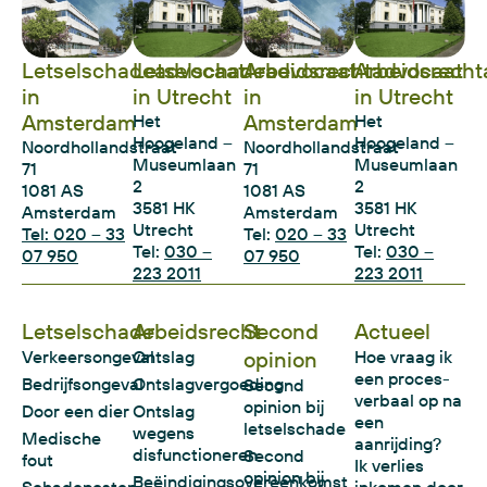
Letselschadeadvocaat
Letselschadeadvocaat
Arbeidsrechtadvocaat
Arbeidsrecht
in
in Utrecht
in
in Utrecht
Amsterdam
Amsterdam
Het
Het
Hoogeland –
Hoogeland –
Noordhollandstraat
Noordhollandstraat
Museumlaan
Museumlaan
71
71
2
2
1081 AS
1081 AS
3581 HK
3581 HK
Amsterdam
Amsterdam
Utrecht
Utrecht
Tel: 020 – 33
Tel:
020 – 33
Tel:
030 –
Tel:
030 –
07 950
07 950
223 2011
223 2011
Letselschade
Arbeidsrecht
Second
Actueel
Verkeersongeval
Ontslag
opinion
Hoe vraag ik
een proces-
Bedrijfsongeval
Ontslagvergoeding
Second
verbaal op na
opinion bij
Door een dier
Ontslag
een
letselschade
wegens
Medische
aanrijding?
disfunctioneren
Second
fout
Ik verlies
opinion bij
Beëindigingsovereenkomst
Schadeposten
inkomen door