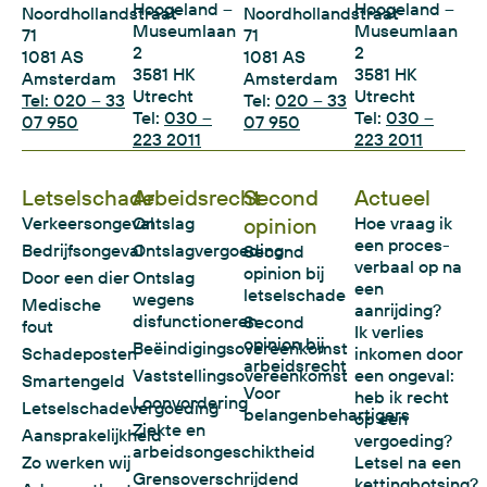
Hoogeland –
Hoogeland –
Noordhollandstraat
Noordhollandstraat
Museumlaan
Museumlaan
71
71
2
2
1081 AS
1081 AS
3581 HK
3581 HK
Amsterdam
Amsterdam
Utrecht
Utrecht
Tel: 020 – 33
Tel:
020 – 33
Tel:
030 –
Tel:
030 –
07 950
07 950
223 2011
223 2011
Letselschade
Arbeidsrecht
Second
Actueel
Verkeersongeval
Ontslag
opinion
Hoe vraag ik
een proces-
Bedrijfsongeval
Ontslagvergoeding
Second
verbaal op na
opinion bij
Door een dier
Ontslag
een
letselschade
wegens
Medische
aanrijding?
disfunctioneren
Second
fout
Ik verlies
opinion bij
Beëindigingsovereenkomst
Schadeposten
inkomen door
arbeidsrecht
Vaststellingsovereenkomst
een ongeval:
Smartengeld
Voor
heb ik recht
Loonvordering
Letselschadevergoeding
belangenbehartigers
op een
Ziekte en
Aansprakelijkheid
vergoeding?
arbeidsongeschiktheid
Zo werken wij
Letsel na een
Grensoverschrijdend
kettingbotsing?