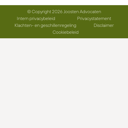
© Copyright 2026 Joosten Advocaten
Intern privacybeleid
Privacystatement
Klachten- en geschillenregeling
Disclaimer
Cookiebeleid