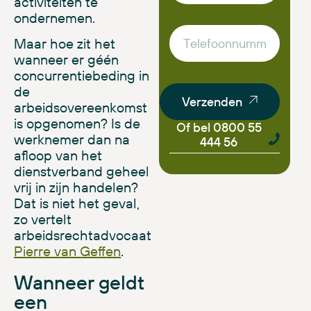
activiteiten te
ondernemen.
Maar hoe zit het
wanneer er géén
concurrentiebeding in
de
Verzenden
arbeidsovereenkomst
is opgenomen? Is de
Of bel 0800 55
werknemer dan na
444 56
afloop van het
dienstverband geheel
vrij in zijn handelen?
Dat is niet het geval,
zo vertelt
arbeidsrechtadvocaat
Pierre van Geffen
.
Wanneer geldt
een