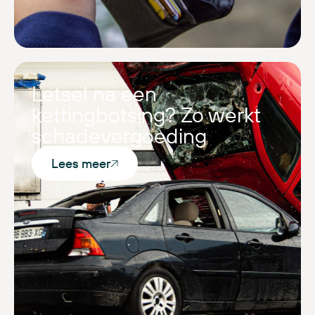
Letsel na een
kettingbotsing? Zo werkt
schadevergoeding
Lees meer