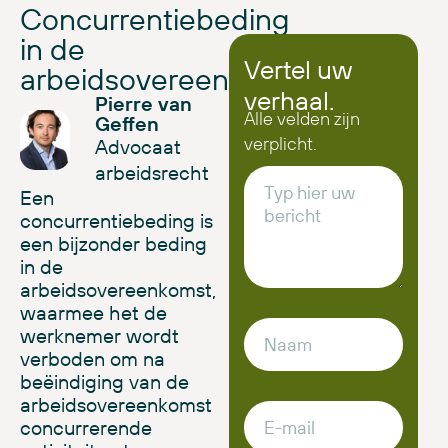
Concurrentiebeding
in de
Vertel uw
arbeidsovereenkomst
verhaal.
Pierre van
Alle velden zijn
Geffen
verplicht.
Advocaat
arbeidsrecht
Een
concurrentiebeding is
een bijzonder beding
in de
arbeidsovereenkomst,
waarmee het de
werknemer wordt
verboden om na
beëindiging van de
arbeidsovereenkomst
concurrerende