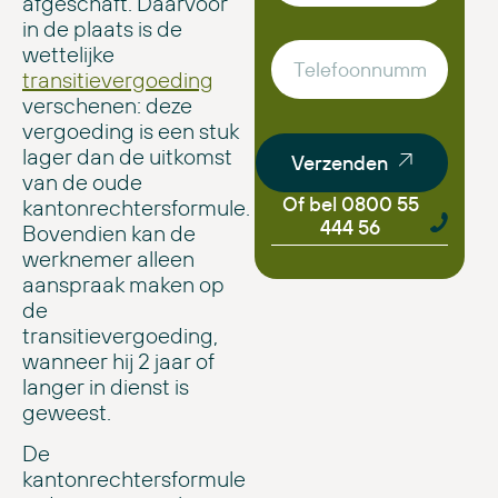
afgeschaft. Daarvoor
in de plaats is de
wettelijke
transitievergoeding
verschenen: deze
vergoeding is een stuk
lager dan de uitkomst
Verzenden
van de oude
Of bel 0800 55
kantonrechtersformule.
444 56
Bovendien kan de
werknemer alleen
aanspraak maken op
de
transitievergoeding,
wanneer hij 2 jaar of
langer in dienst is
geweest.
De
kantonrechtersformule