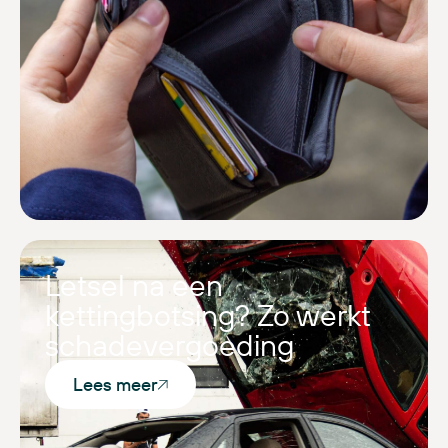
Letsel na een
kettingbotsing? Zo werkt
schadevergoeding
Lees meer