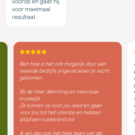
voorop en gaat hij
voor maximaal
resultaat.
Ben hoe is het ook mogelijk door een
tweede bedrijfs ongeval weer te recht
gekomen
Bij de heer damming en mevrouw
kruiswijk
Ze komen op voor jou leed en gaan
voor jou tot het uiterste en hebben
altijd een luisterend oor
Ik wil dan ook het hele team van de