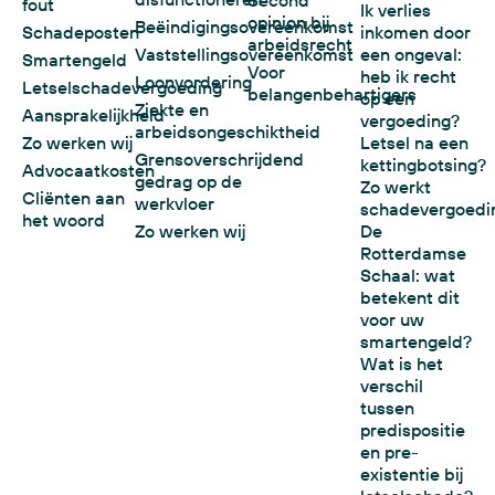
fout
Ik verlies
opinion bij
Beëindigingsovereenkomst
Schadeposten
inkomen door
arbeidsrecht
Vaststellingsovereenkomst
een ongeval:
Smartengeld
Voor
heb ik recht
Loonvordering
Letselschadevergoeding
belangenbehartigers
op een
Ziekte en
Aansprakelijkheid
vergoeding?
arbeidsongeschiktheid
Zo werken wij
Letsel na een
Grensoverschrijdend
kettingbotsing?
Advocaatkosten
gedrag op de
Zo werkt
Cliënten aan
werkvloer
schadevergoedi
het woord
Zo werken wij
De
Rotterdamse
Schaal: wat
betekent dit
voor uw
smartengeld?
Wat is het
verschil
tussen
predispositie
en pre-
existentie bij