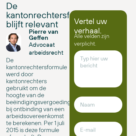
De
kantonrechtersformule
Vertel uw
blijft relevant
verhaal.
Pierre van
Alle velden zijn
Geffen
verplicht.
Advocaat
arbeidsrecht
De
kantonrechtersformule
werd door
kantonrechters
gebruikt om de
hoogte van de
beëindigingsvergoeding
bij ontbinding van een
arbeidsovereenkomst
te berekenen. Per 1 juli
2015 is deze formule