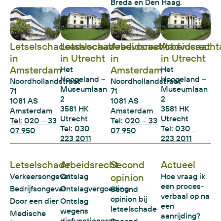
Breda en Den Haag.
Letselschadeadvocaat
Letselschadeadvocaat
Arbeidsrechtadvocaat
Arbeidsrecht
in
in Utrecht
in
in Utrecht
Amsterdam
Amsterdam
Het
Het
Hoogeland –
Hoogeland –
Noordhollandstraat
Noordhollandstraat
Museumlaan
Museumlaan
71
71
2
2
1081 AS
1081 AS
3581 HK
3581 HK
Amsterdam
Amsterdam
Utrecht
Utrecht
Tel: 020 – 33
Tel:
020 – 33
Tel:
030 –
Tel:
030 –
07 950
07 950
223 2011
223 2011
Letselschade
Arbeidsrecht
Second
Actueel
Verkeersongeval
Ontslag
opinion
Hoe vraag ik
een proces-
Bedrijfsongeval
Ontslagvergoeding
Second
verbaal op na
opinion bij
Door een dier
Ontslag
een
letselschade
wegens
Medische
aanrijding?
disfunctioneren
Second