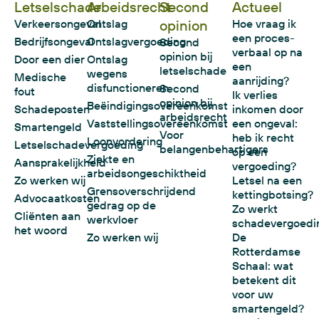
Letselschade
Arbeidsrecht
Second
Actueel
Verkeersongeval
Ontslag
opinion
Hoe vraag ik
een proces-
Bedrijfsongeval
Ontslagvergoeding
Second
verbaal op na
opinion bij
Door een dier
Ontslag
een
letselschade
wegens
Medische
aanrijding?
disfunctioneren
Second
fout
Ik verlies
opinion bij
Beëindigingsovereenkomst
Schadeposten
inkomen door
arbeidsrecht
Vaststellingsovereenkomst
een ongeval:
Smartengeld
Voor
heb ik recht
Loonvordering
Letselschadevergoeding
belangenbehartigers
op een
Ziekte en
Aansprakelijkheid
vergoeding?
arbeidsongeschiktheid
Zo werken wij
Letsel na een
Grensoverschrijdend
kettingbotsing?
Advocaatkosten
gedrag op de
Zo werkt
Cliënten aan
werkvloer
schadevergoedi
het woord
Zo werken wij
De
Rotterdamse
Schaal: wat
betekent dit
voor uw
smartengeld?