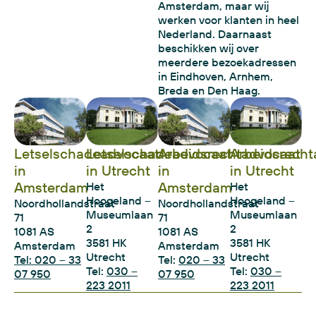
Amsterdam, maar wij
werken voor klanten in heel
Nederland. Daarnaast
beschikken wij over
meerdere bezoekadressen
in Eindhoven, Arnhem,
Breda en Den Haag.
Letselschadeadvocaat
Letselschadeadvocaat
Arbeidsrechtadvocaat
Arbeidsrecht
in
in Utrecht
in
in Utrecht
Amsterdam
Amsterdam
Het
Het
Hoogeland –
Hoogeland –
Noordhollandstraat
Noordhollandstraat
Museumlaan
Museumlaan
71
71
2
2
1081 AS
1081 AS
3581 HK
3581 HK
Amsterdam
Amsterdam
Utrecht
Utrecht
Tel: 020 – 33
Tel:
020 – 33
Tel:
030 –
Tel:
030 –
07 950
07 950
223 2011
223 2011