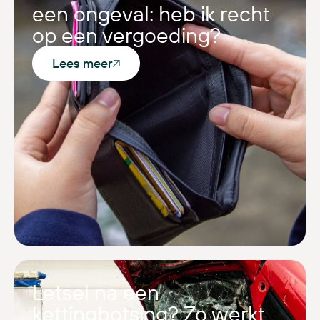
een ongeval: heb ik recht
op een vergoeding?
Lees meer
Letsel na een
kettingbotsing? Zo werkt