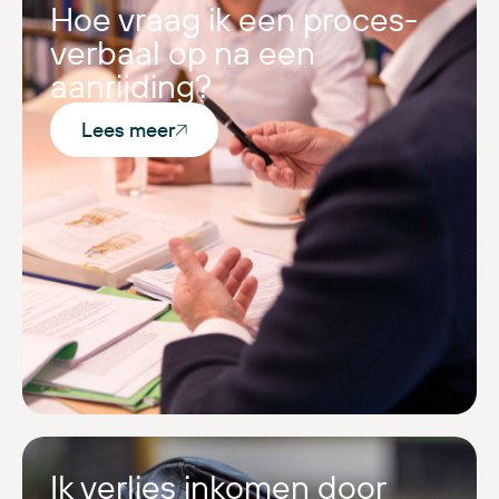
Hoe vraag ik een proces-
verbaal op na een
aanrijding?
Lees meer
Ik verlies inkomen door