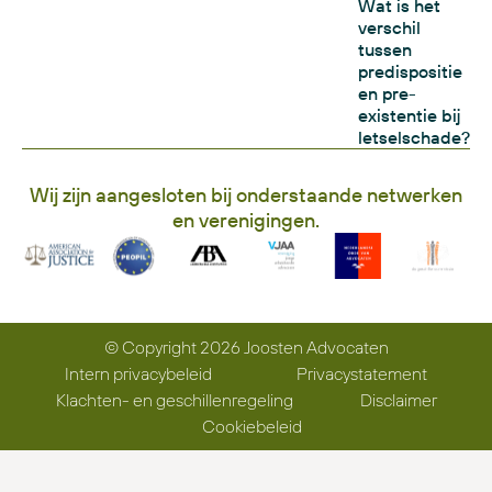
Wat is het
verschil
tussen
predispositie
en pre-
existentie bij
letselschade?
Wij zijn aangesloten bij onderstaande netwerken
en verenigingen.
© Copyright 2026 Joosten Advocaten
Intern privacybeleid
Privacystatement
Klachten- en geschillenregeling
Disclaimer
Cookiebeleid