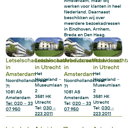
Amsterdam, maar wij
werken voor klanten in heel
Nederland. Daarnaast
beschikken wij over
meerdere bezoekadressen
in Eindhoven, Arnhem,
Breda en Den Haag.
Letselschadeadvocaat
Letselschadeadvocaat
Arbeidsrechtadvocaat
Arbeidsrecht
in
in Utrecht
in
in Utrecht
Amsterdam
Amsterdam
Het
Het
Hoogeland –
Hoogeland –
Noordhollandstraat
Noordhollandstraat
Museumlaan
Museumlaan
71
71
2
2
1081 AS
1081 AS
3581 HK
3581 HK
Amsterdam
Amsterdam
Utrecht
Utrecht
Tel: 020 – 33
Tel:
020 – 33
Tel:
030 –
Tel:
030 –
07 950
07 950
223 2011
223 2011