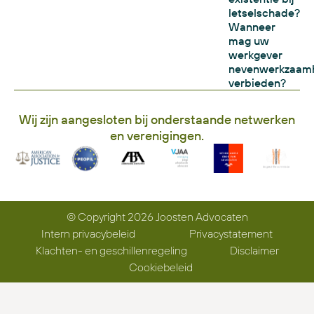
letselschade?
Wanneer
mag uw
werkgever
nevenwerkzaam
verbieden?
Wij zijn aangesloten bij onderstaande netwerken
en verenigingen.
© Copyright 2026 Joosten Advocaten
Intern privacybeleid
Privacystatement
Klachten- en geschillenregeling
Disclaimer
Cookiebeleid