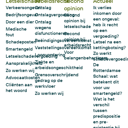
Letselschade
Arbeidsrecht
Second
Actueel
Verkeersongeval
Ontslag
opinion
Ik verlies
inkomen door
Bedrijfsongeval
Ontslagvergoeding
Second
een ongeval:
opinion bij
Door een dier
Ontslag
heb ik recht
letselschade
wegens
Medische
op een
disfunctioneren
Second
fout
vergoeding?
opinion bij
Beëindigingsovereenkomst
Schadeposten
Letsel na een
arbeidsrecht
Vaststellingsovereenkomst
kettingbotsing?
Smartengeld
Voor
Zo werkt
Loonvordering
Letselschadevergoeding
belangenbehartigers
schadevergoedi
Ziekte en
Aansprakelijkheid
De
arbeidsongeschiktheid
Zo werken wij
Rotterdamse
Grensoverschrijdend
Schaal: wat
Advocaatkosten
gedrag op de
betekent dit
Cliënten aan
werkvloer
voor uw
het woord
Zo werken wij
smartengeld?
Wat is het
verschil
tussen
predispositie
en pre-
existentie bij