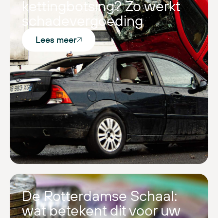
kettingbotsing? Zo werkt
schadevergoeding
Lees meer
De Rotterdamse Schaal:
wat betekent dit voor uw