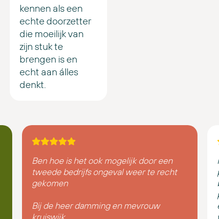
kennen als een
echte doorzetter
die moeilijk van
zijn stuk te
brengen is en
echt aan álles
denkt.
Ben hoe is het ook mogelijk door een
tweede bedrijfs ongeval weer te recht
gekomen
Bij de heer damming en mevrouw
kruiswijk