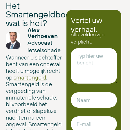
Het
Smartengeldboek:
Vertel uw
wat is het?
verhaal.
Alex
Alle velden zijn
Verhoeven
verplicht.
Advocaat
letselschade
Wanneer u slachtoffer
bent van een ongeval
heeft u mogelijk recht
op
smartengeld
.
Smartengeld is de
vergoeding van
immateriële schade:
bijvoorbeeld het
verdriet of slapeloze
nachten na een
ongeval. Smartengeld