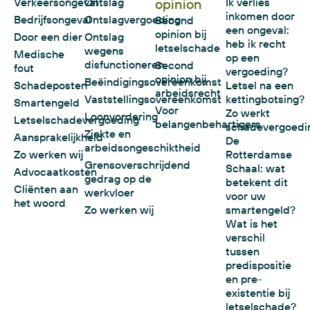
Verkeersongeval
Ontslag
opinion
Ik verlies
inkomen door
Bedrijfsongeval
Ontslagvergoeding
Second
een ongeval:
opinion bij
Door een dier
Ontslag
heb ik recht
letselschade
wegens
Medische
op een
disfunctioneren
Second
fout
vergoeding?
opinion bij
Beëindigingsovereenkomst
Schadeposten
Letsel na een
arbeidsrecht
Vaststellingsovereenkomst
kettingbotsing?
Smartengeld
Voor
Zo werkt
Loonvordering
Letselschadevergoeding
belangenbehartigers
schadevergoedi
Ziekte en
Aansprakelijkheid
De
arbeidsongeschiktheid
Zo werken wij
Rotterdamse
Grensoverschrijdend
Schaal: wat
Advocaatkosten
gedrag op de
betekent dit
Cliënten aan
werkvloer
voor uw
het woord
Zo werken wij
smartengeld?
Wat is het
verschil
tussen
predispositie
en pre-
existentie bij
letselschade?