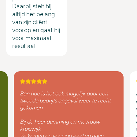
Daarbij stelt hij
altijd het belang
van zijn cliënt
voorop en gaat hij
voor maximaal
resultaat.
Ben hoe is het ook mogelijk door een
tweede bedrijfs ongeval weer te recht
gekomen
Bij de heer damming en mevrouw
kruiswijk
Ze komen op voor jou leed en gaan