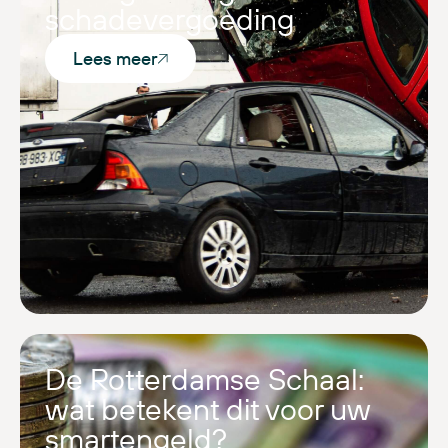
schadevergoeding
Lees meer
De Rotterdamse Schaal:
wat betekent dit voor uw
smartengeld?