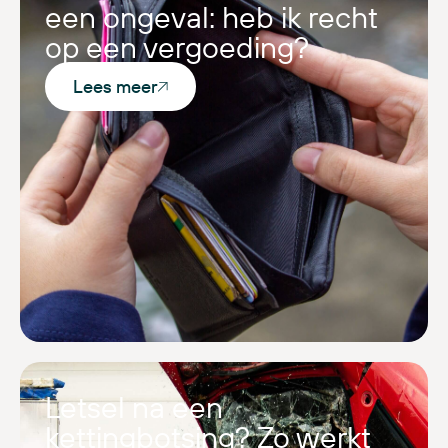
een ongeval: heb ik recht
op een vergoeding?
Lees meer
Letsel na een
kettingbotsing? Zo werkt