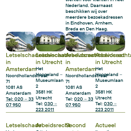
Nederland. Daarnaast
beschikken wij over
meerdere bezoekadressen
in Eindhoven, Arnhem,
Breda en Den Haag.
Letselschadeadvocaat
Letselschadeadvocaat
Arbeidsrechtadvocaat
Arbeidsrecht
in
in Utrecht
in
in Utrecht
Amsterdam
Amsterdam
Het
Het
Hoogeland –
Hoogeland –
Noordhollandstraat
Noordhollandstraat
Museumlaan
Museumlaan
71
71
2
2
1081 AS
1081 AS
3581 HK
3581 HK
Amsterdam
Amsterdam
Utrecht
Utrecht
Tel: 020 – 33
Tel:
020 – 33
Tel:
030 –
Tel:
030 –
07 950
07 950
223 2011
223 2011
Letselschade
Arbeidsrecht
Second
Actueel