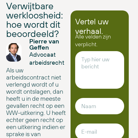
Verwijtbare
werkloosheid:
Vertel uw
hoe wordt dit
verhaal.
beoordeeld?
Alle velden zijn
Pierre van
verplicht.
Geffen
Advocaat
arbeidsrecht
Als uw
arbeidscontract niet
verlengd wordt of u
wordt ontslagen, dan
heeft u in de meeste
gevallen recht op een
WW-uitkering. U heeft
echter geen recht op
een uitkering indien er
sprake is van