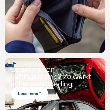
Letsel na een
kettingbotsing? Zo werkt
schadevergoeding
Lees meer