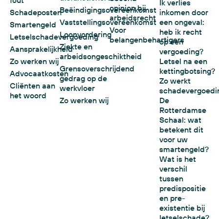
Ik verlies
opinion bij
Beëindigingsovereenkomst
Schadeposten
inkomen door
arbeidsrecht
Vaststellingsovereenkomst
een ongeval:
Smartengeld
Voor
heb ik recht
Loonvordering
Letselschadevergoeding
belangenbehartigers
op een
Ziekte en
Aansprakelijkheid
vergoeding?
arbeidsongeschiktheid
Zo werken wij
Letsel na een
Grensoverschrijdend
kettingbotsing?
Advocaatkosten
gedrag op de
Zo werkt
Cliënten aan
werkvloer
schadevergoedi
het woord
Zo werken wij
De
Rotterdamse
Schaal: wat
betekent dit
voor uw
smartengeld?
Wat is het
verschil
tussen
predispositie
en pre-
existentie bij
letselschade?