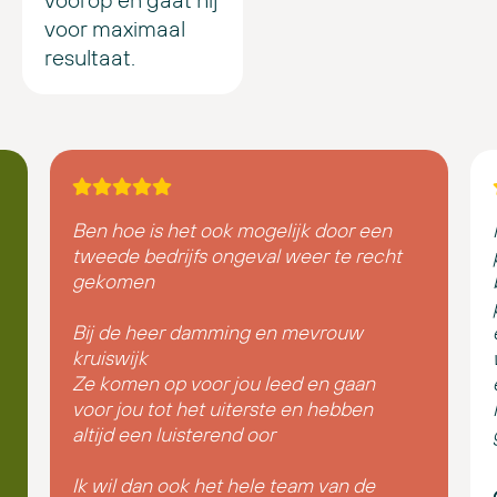
voor maximaal
resultaat.
Ben hoe is het ook mogelijk door een
tweede bedrijfs ongeval weer te recht
gekomen
Bij de heer damming en mevrouw
kruiswijk
Ze komen op voor jou leed en gaan
voor jou tot het uiterste en hebben
altijd een luisterend oor
Ik wil dan ook het hele team van de