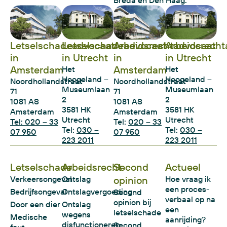
Letselschadeadvocaat
Letselschadeadvocaat
Arbeidsrechtadvocaat
Arbeidsrecht
in
in Utrecht
in
in Utrecht
Amsterdam
Amsterdam
Het
Het
Hoogeland –
Hoogeland –
Noordhollandstraat
Noordhollandstraat
Museumlaan
Museumlaan
71
71
2
2
1081 AS
1081 AS
3581 HK
3581 HK
Amsterdam
Amsterdam
Utrecht
Utrecht
Tel: 020 – 33
Tel:
020 – 33
Tel:
030 –
Tel:
030 –
07 950
07 950
223 2011
223 2011
Letselschade
Arbeidsrecht
Second
Actueel
Verkeersongeval
Ontslag
opinion
Hoe vraag ik
een proces-
Bedrijfsongeval
Ontslagvergoeding
Second
verbaal op na
opinion bij
Door een dier
Ontslag
een
letselschade
wegens
Medische
aanrijding?
disfunctioneren
Second
fout