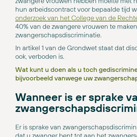
zwangere vrouwen hebben moeite met he
hun arbeidscontract voor bepaalde tijd wo
onderzoek van het College van de Rech
40% van de zwangere vrouwen te maken 
zwangerschapsdiscriminatie.
In artikel 1 van de Grondwet staat dat di
ook, verboden is.
Wat kunt u doen als u toch gediscrimin
bijvoorbeeld vanwege uw zwangerscha
Wanneer is er sprake v
zwangerschapsdiscrimi
Er is sprake van zwangerschapsdiscrimin
dat u zwanger bent tot aan het zwanger