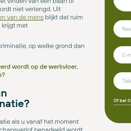
t vinden van een baan of
rdt niet verlengd. Uit
ten van de mens
blijkt dat ruim
krijgt met
scriminatie, op welke grond dan
eerd wordt op de werkvloer,
p?
an
natie?
Of bel 
atie als u vanaf het moment
schapsverlof benadeeld wordt