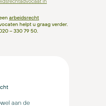
idsrechtadvocaat in
 een
arbeidsrecht
ocaten helpt u graag verder.
 020 – 330 79 50.
cht
owel aan de