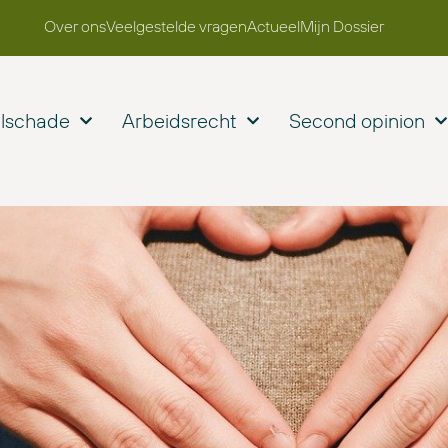
Over ons
Veelgestelde vragen
Actueel
Mijn Dossier
elschade
Arbeidsrecht
Second opinion