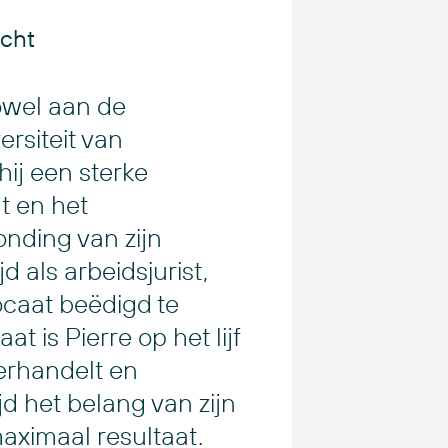
cht
owel aan de
ersiteit van
ij een sterke
t en het
onding van zijn
d als arbeidsjurist,
ocaat beëdigd te
 is Pierre op het lijf
erhandelt en
ijd het belang van zijn
maximaal resultaat.