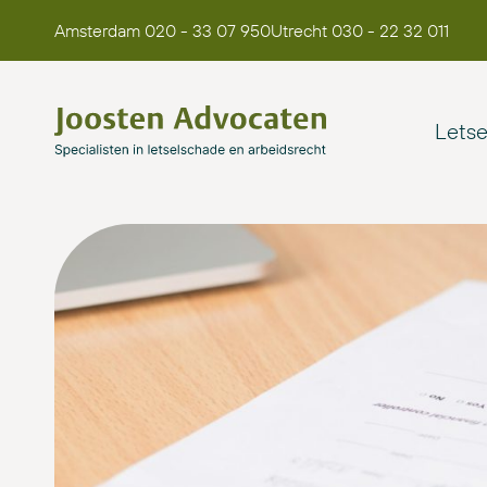
Amsterdam 020 - 33 07 950
Utrecht 030 - 22 32 011
Lets