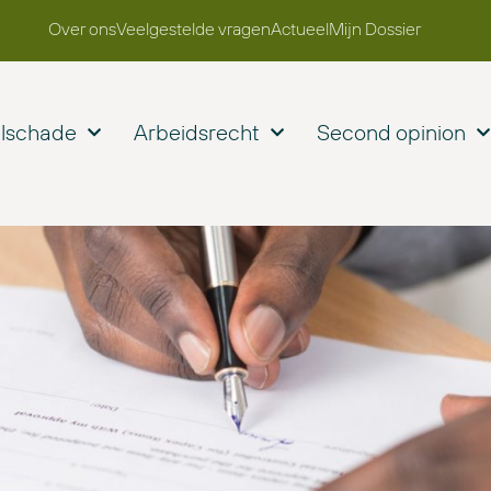
Over ons
Veelgestelde vragen
Actueel
Mijn Dossier
elschade
Arbeidsrecht
Second opinion