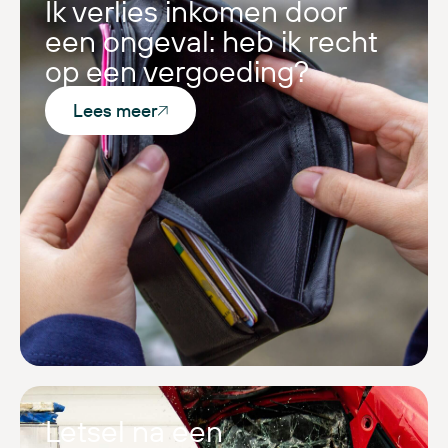
Ik verlies inkomen door
een ongeval: heb ik recht
op een vergoeding?
Lees meer
Letsel na een