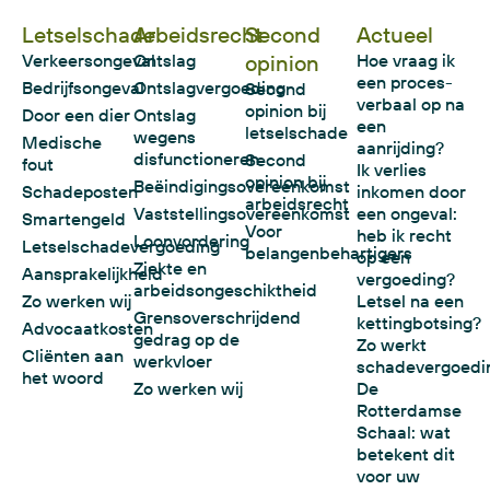
Letselschade
Arbeidsrecht
Second
Actueel
Verkeersongeval
Ontslag
opinion
Hoe vraag ik
een proces-
Bedrijfsongeval
Ontslagvergoeding
Second
verbaal op na
opinion bij
Door een dier
Ontslag
een
letselschade
wegens
Medische
aanrijding?
disfunctioneren
Second
fout
Ik verlies
opinion bij
Beëindigingsovereenkomst
Schadeposten
inkomen door
arbeidsrecht
Vaststellingsovereenkomst
een ongeval:
Smartengeld
Voor
heb ik recht
Loonvordering
Letselschadevergoeding
belangenbehartigers
op een
Ziekte en
Aansprakelijkheid
vergoeding?
arbeidsongeschiktheid
Zo werken wij
Letsel na een
Grensoverschrijdend
kettingbotsing?
Advocaatkosten
gedrag op de
Zo werkt
Cliënten aan
werkvloer
schadevergoedi
het woord
Zo werken wij
De
Rotterdamse
Schaal: wat
betekent dit
voor uw