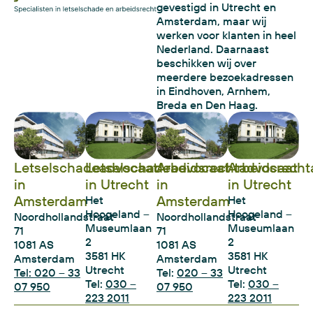
gevestigd in Utrecht en
Amsterdam, maar wij
werken voor klanten in heel
Nederland. Daarnaast
beschikken wij over
meerdere bezoekadressen
in Eindhoven, Arnhem,
Breda en Den Haag.
Letselschadeadvocaat
Letselschadeadvocaat
Arbeidsrechtadvocaat
Arbeidsrecht
in
in Utrecht
in
in Utrecht
Amsterdam
Amsterdam
Het
Het
Hoogeland –
Hoogeland –
Noordhollandstraat
Noordhollandstraat
Museumlaan
Museumlaan
71
71
2
2
1081 AS
1081 AS
3581 HK
3581 HK
Amsterdam
Amsterdam
Utrecht
Utrecht
Tel: 020 – 33
Tel:
020 – 33
Tel:
030 –
Tel:
030 –
07 950
07 950
223 2011
223 2011