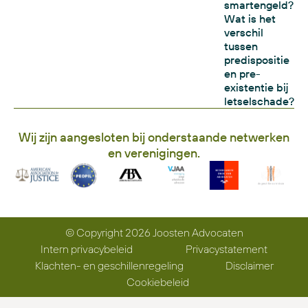
smartengeld?
Wat is het
verschil
tussen
predispositie
en pre-
existentie bij
letselschade?
Wij zijn aangesloten bij onderstaande netwerken
en verenigingen.
© Copyright 2026 Joosten Advocaten
Intern privacybeleid
Privacystatement
Klachten- en geschillenregeling
Disclaimer
Cookiebeleid