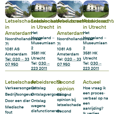
Letselschadeadvocaat
Letselschadeadvocaat
Arbeidsrechtadvocaat
Arbeidsrecht
in
in Utrecht
in
in Utrecht
Amsterdam
Amsterdam
Het
Het
Hoogeland –
Hoogeland –
Noordhollandstraat
Noordhollandstraat
Museumlaan
Museumlaan
71
71
2
2
1081 AS
1081 AS
3581 HK
3581 HK
Amsterdam
Amsterdam
Utrecht
Utrecht
Tel: 020 – 33
Tel:
020 – 33
Tel:
030 –
Tel:
030 –
07 950
07 950
223 2011
223 2011
Letselschade
Arbeidsrecht
Second
Actueel
Verkeersongeval
Ontslag
opinion
Hoe vraag ik
een proces-
Bedrijfsongeval
Ontslagvergoeding
Second
verbaal op na
opinion bij
Door een dier
Ontslag
een
letselschade
wegens
Medische
aanrijding?
disfunctioneren
Second
fout
Ik verlies