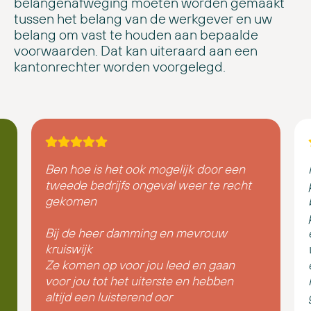
belangenafweging moeten worden gemaakt
tussen het belang van de werkgever en uw
belang om vast te houden aan bepaalde
voorwaarden. Dat kan uiteraard aan een
kantonrechter worden voorgelegd.
Ben hoe is het ook mogelijk door een
tweede bedrijfs ongeval weer te recht
gekomen
Bij de heer damming en mevrouw
kruiswijk
Ze komen op voor jou leed en gaan
voor jou tot het uiterste en hebben
altijd een luisterend oor