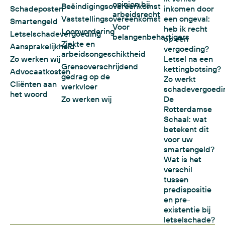
opinion bij
Beëindigingsovereenkomst
Schadeposten
inkomen door
arbeidsrecht
Vaststellingsovereenkomst
een ongeval:
Smartengeld
Voor
heb ik recht
Loonvordering
Letselschadevergoeding
belangenbehartigers
op een
Ziekte en
Aansprakelijkheid
vergoeding?
arbeidsongeschiktheid
Zo werken wij
Letsel na een
Grensoverschrijdend
kettingbotsing?
Advocaatkosten
gedrag op de
Zo werkt
Cliënten aan
werkvloer
schadevergoedi
het woord
Zo werken wij
De
Rotterdamse
Schaal: wat
betekent dit
voor uw
smartengeld?
Wat is het
verschil
tussen
predispositie
en pre-
existentie bij
letselschade?