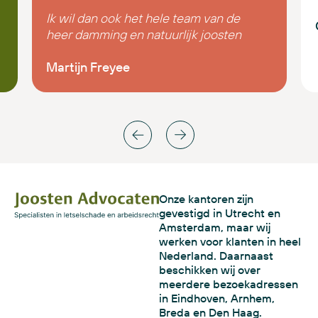
Ik wil dan ook het hele team van de
heer damming en natuurlijk joosten
advocaaten super super bedanken
voor alles
Martijn Freyee
Onze kantoren zijn
gevestigd in Utrecht en
Amsterdam, maar wij
werken voor klanten in heel
Nederland. Daarnaast
beschikken wij over
meerdere bezoekadressen
in Eindhoven, Arnhem,
Breda en Den Haag.