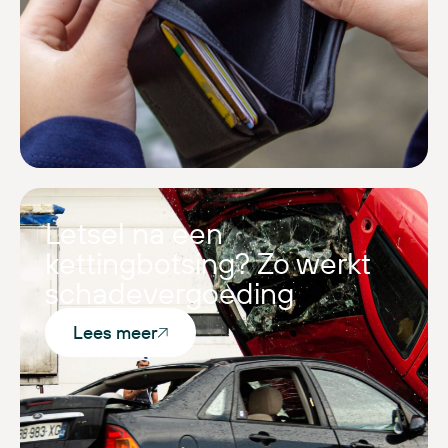
Letsel na een
kettingbotsing? Zo werkt
schadevergoeding
Lees meer