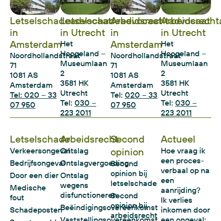
Letselschadeadvocaat
Letselschadeadvocaat
Arbeidsrechtadvocaat
Arbeidsrecht
in
in Utrecht
in
in Utrecht
Amsterdam
Amsterdam
Het
Het
Hoogeland –
Hoogeland –
Noordhollandstraat
Noordhollandstraat
Museumlaan
Museumlaan
71
71
2
2
1081 AS
1081 AS
3581 HK
3581 HK
Amsterdam
Amsterdam
Utrecht
Utrecht
Tel: 020 – 33
Tel:
020 – 33
Tel:
030 –
Tel:
030 –
07 950
07 950
223 2011
223 2011
Letselschade
Arbeidsrecht
Second
Actueel
Verkeersongeval
Ontslag
opinion
Hoe vraag ik
een proces-
Bedrijfsongeval
Ontslagvergoeding
Second
verbaal op na
opinion bij
Door een dier
Ontslag
een
letselschade
wegens
Medische
aanrijding?
disfunctioneren
Second
fout
Ik verlies
opinion bij
Beëindigingsovereenkomst
Schadeposten
inkomen door
arbeidsrecht
Vaststellingsovereenkomst
een ongeval: