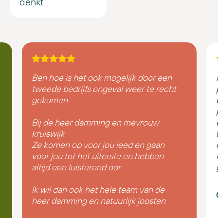
denkt.
Ben hoe is het ook mogelijk door een
tweede bedrijfs ongeval weer te recht
gekomen
Bij de heer damming en mevrouw
kruiswijk
Ze komen op voor jou leed en gaan
voor jou tot het uiterste en hebben
altijd een luisterend oor
Ik wil dan ook het hele team van de
heer damming en natuurlijk joosten
advocaaten super super bedanken