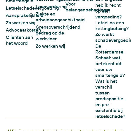
Smartengeld
Voor
heb ik recht
Loonvordering
Letselschadevergoeding
belangenbehartigers
op een
Ziekte en
Aansprakelijkheid
vergoeding?
arbeidsongeschiktheid
Zo werken wij
Letsel na een
Grensoverschrijdend
kettingbotsing?
Advocaatkosten
gedrag op de
Zo werkt
Cliënten aan
werkvloer
schadevergoedi
het woord
Zo werken wij
De
Rotterdamse
Schaal: wat
betekent dit
voor uw
smartengeld?
Wat is het
verschil
tussen
predispositie
en pre-
existentie bij
letselschade?