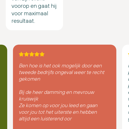
voorop en gaat hij
voor maximaal
resultaat.
Ben hoe is het ook mogelijk door een
tweede bedrijfs ongeval weer te recht
gekomen
Bij de heer damming en mevrouw
kruiswijk
Ze komen op voor jou leed en gaan
voor jou tot het uiterste en hebben
altijd een luisterend oor