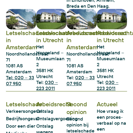
in Eindhoven, Arnhem,
Breda en Den Haag.
Letselschadeadvocaat
Letselschadeadvocaat
Arbeidsrechtadvocaat
Arbeidsrecht
in
in Utrecht
in
in Utrecht
Amsterdam
Amsterdam
Het
Het
Hoogeland –
Hoogeland –
Noordhollandstraat
Noordhollandstraat
Museumlaan
Museumlaan
71
71
2
2
1081 AS
1081 AS
3581 HK
3581 HK
Amsterdam
Amsterdam
Utrecht
Utrecht
Tel: 020 – 33
Tel:
020 – 33
Tel:
030 –
Tel:
030 –
07 950
07 950
223 2011
223 2011
Letselschade
Arbeidsrecht
Second
Actueel
Verkeersongeval
Ontslag
opinion
Hoe vraag ik
een proces-
Bedrijfsongeval
Ontslagvergoeding
Second
verbaal op na
opinion bij
Door een dier
Ontslag
een
letselschade
wegens