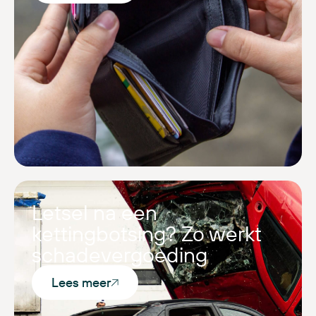
Letsel na een
kettingbotsing? Zo werkt
schadevergoeding
Lees meer