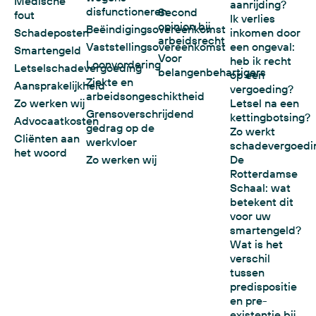
Medische
aanrijding?
disfunctioneren
Second
fout
Ik verlies
opinion bij
Beëindigingsovereenkomst
Schadeposten
inkomen door
arbeidsrecht
Vaststellingsovereenkomst
een ongeval:
Smartengeld
Voor
heb ik recht
Loonvordering
Letselschadevergoeding
belangenbehartigers
op een
Ziekte en
Aansprakelijkheid
vergoeding?
arbeidsongeschiktheid
Zo werken wij
Letsel na een
Grensoverschrijdend
kettingbotsing?
Advocaatkosten
gedrag op de
Zo werkt
Cliënten aan
werkvloer
schadevergoedi
het woord
Zo werken wij
De
Rotterdamse
Schaal: wat
betekent dit
voor uw
smartengeld?
Wat is het
verschil
tussen
predispositie
en pre-
existentie bij