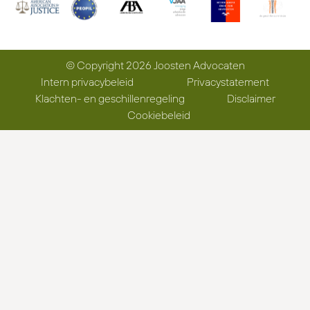
© Copyright 2026 Joosten Advocaten
Intern privacybeleid
Privacystatement
Klachten- en geschillenregeling
Disclaimer
Cookiebeleid