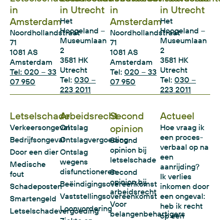
in
in Utrecht
in
in Utrecht
Amsterdam
Amsterdam
Het
Het
Hoogeland –
Hoogeland –
Noordhollandstraat
Noordhollandstraat
Museumlaan
Museumlaan
71
71
2
2
1081 AS
1081 AS
3581 HK
3581 HK
Amsterdam
Amsterdam
Utrecht
Utrecht
Tel: 020 – 33
Tel:
020 – 33
Tel:
030 –
Tel:
030 –
07 950
07 950
223 2011
223 2011
Letselschade
Arbeidsrecht
Second
Actueel
Verkeersongeval
Ontslag
opinion
Hoe vraag ik
een proces-
Bedrijfsongeval
Ontslagvergoeding
Second
verbaal op na
opinion bij
Door een dier
Ontslag
een
letselschade
wegens
Medische
aanrijding?
disfunctioneren
Second
fout
Ik verlies
opinion bij
Beëindigingsovereenkomst
Schadeposten
inkomen door
arbeidsrecht
Vaststellingsovereenkomst
een ongeval:
Smartengeld
Voor
heb ik recht
Loonvordering
Letselschadevergoeding
belangenbehartigers
op een