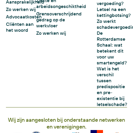
Ziekte en
Aansprakelijkheid
vergoeding?
arbeidsongeschiktheid
Zo werken wij
Letsel na een
Grensoverschrijdend
kettingbotsing?
Advocaatkosten
gedrag op de
Zo werkt
Cliënten aan
werkvloer
schadevergoedi
het woord
Zo werken wij
De
Rotterdamse
Schaal: wat
betekent dit
voor uw
smartengeld?
Wat is het
verschil
tussen
predispositie
en pre-
existentie bij
letselschade?
Wij zijn aangesloten bij onderstaande netwerken
en verenigingen.