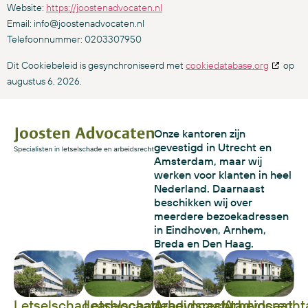
Website:
https://joostenadvocaten.nl
Email:
info@
joostenadvocaten.nl
Telefoonnummer: 0203307950
Dit Cookiebeleid is gesynchroniseerd met
cookiedatabase.org
op
augustus 6, 2026.
Onze kantoren zijn
gevestigd in Utrecht en
Amsterdam, maar wij
werken voor klanten in heel
Nederland. Daarnaast
beschikken wij over
meerdere bezoekadressen
in Eindhoven, Arnhem,
Breda en Den Haag.
Letselschadeadvocaat
Letselschadeadvocaat
Arbeidsrechtadvocaat
Arbeidsrecht