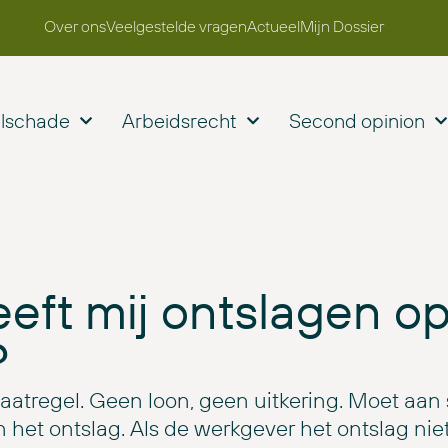
Over ons
Veelgestelde vragen
Actueel
Mijn Dossier
elschade
Arbeidsrecht
Second opinion
eft mij ontslagen op
?
aatregel. Geen loon, geen uitkering. Moet aan
et ontslag. Als de werkgever het ontslag niet