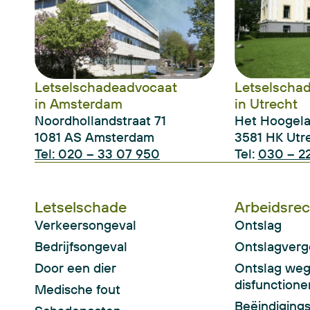
Letselschadeadvocaat
Letselscha
in Amsterdam
in Utrecht
Noordhollandstraat 71
Het Hoogel
1081 AS Amsterdam
3581 HK Utr
Tel: 020 – 33 07 950
Tel:
030 – 22
Letselschade
Arbeidsrec
Verkeersongeval
Ontslag
Bedrijfsongeval
Ontslagverg
Door een dier
Ontslag we
disfunctione
Medische fout
Beëindiging