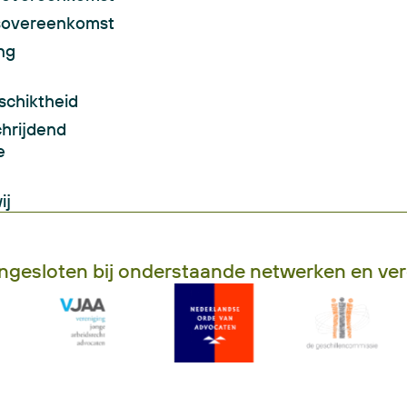
gsovereenkomst
ng
schiktheid
hrijdend
e
ij
angesloten bij onderstaande netwerken en ve