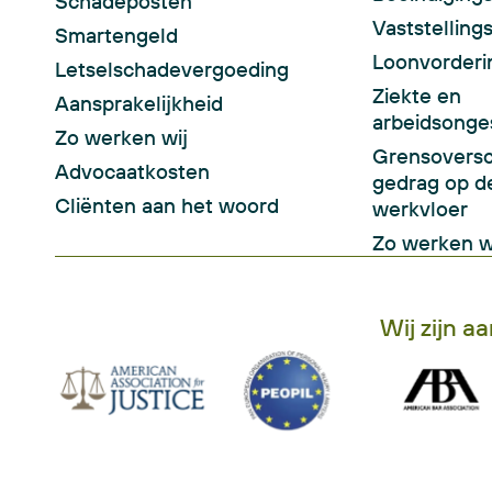
Schadeposten
Vaststellin
Smartengeld
Loonvorderi
Letselschadevergoeding
Ziekte en
Aansprakelijkheid
arbeidsonge
Zo werken wij
Grensoversc
Advocaatkosten
gedrag op d
Cliënten aan het woord
werkvloer
Zo werken w
Wij zijn a