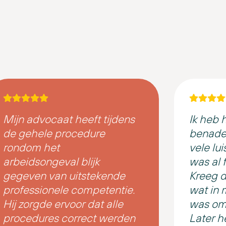
Mijn advocaat heeft tijdens
Ik heb 
de gehele procedure
benader
rondom het
vele lu
arbeidsongeval blijk
was al fi
gegeven van uitstekende
Kreeg 
professionele competentie.
wat in 
Hij zorgde ervoor dat alle
was om
procedures correct werden
Later h