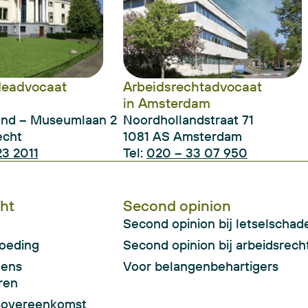
deadvocaat
Arbeidsrechtadvocaat
in Amsterdam
and – Museumlaan 2
Noordhollandstraat 71
echt
1081 AS Amsterdam
3 2011
Tel:
020 – 33 07 950
ht
Second opinion
Second opinion bij letselschad
oeding
Second opinion bij arbeidsrech
gens
Voor belangenbehartigers
ren
sovereenkomst