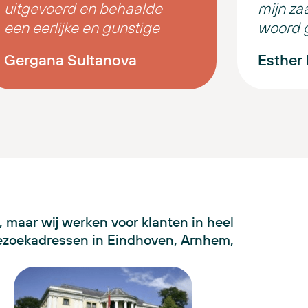
uitgevoerd en behaalde
mijn za
een eerlijke en gunstige
woord g
uitkomst voor mij. Hartelijk
team ve
Gergana Sultanova
Esther
dank, E. Goyarts, voor uw
pluim .
geduld, professionaliteit en
De zaak
houding!
afgeron
mee.
 maar wij werken voor klanten in heel
ezoekadressen in Eindhoven, Arnhem,