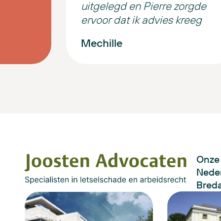
uitgelegd en Pierre zorgde
ervoor dat ik advies kreeg
dat echt bij mijn situatie
Mechille
paste.
Hun gastvrijheid op kantoor
is warm en vriendelijk. Je
voelt je direct op je gemak.
Absoluut een aanrader.
Onze 
Neder
Bred