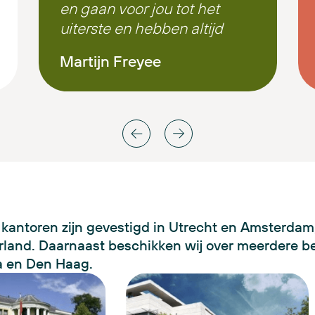
en gaan voor jou tot het
uiterste en hebben altijd
een luisterend oor
Martijn Freyee
Ik wil dan ook het hele
team van de heer
damming en natuurlijk
joosten advocaaten super
super bedanken voor alles
kantoren zijn gevestigd in Utrecht en Amsterdam,
land. Daarnaast beschikken wij over meerdere b
a en Den Haag.