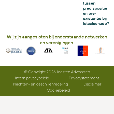
tussen
predispositie
en pre-
existentie bij
letselschade?
Wij zijn aangesloten bij onderstaande netwerken
en verenigingen.
© Copyright 2026 Joosten Advocaten
Intern privacybeleid
Privacystatement
Klachten- en geschillenregeling
Disclaimer
Cookiebeleid