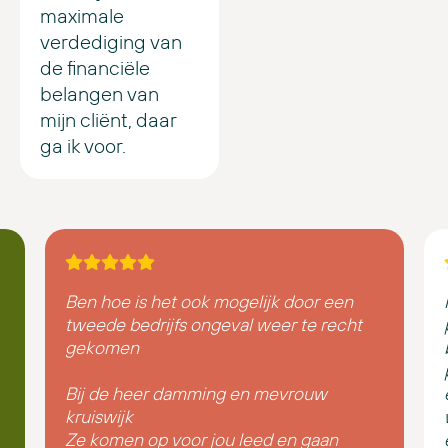
maximale
verdediging van
de financiële
belangen van
mijn cliënt, daar
ga ik voor.
Ben hoe is het ook mogelijk door een
tweede bedrijfs ongeval weer te recht
gekomen
Bij de heer damming en mevrouw
kruiswijk
Ze komen op voor jou leed en gaan