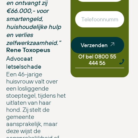
en ontvangt zij
€66.000,- voor
smartengeld,
huishoudelijke hulp
en verlies
zelfwerkzaamheid.”
Verzenden
Rene Toxopeus
Of bel 0800 55
Advocaat
444 56
letselschade
Een 46-jarige
huisvrouw valt over
een losliggende
stoeptegel, tijdens het
uitlaten van haar
hond. Zij stelt de
gemeente
aansprakelijk, maar
deze wijst de
aansprakelijkheid af.