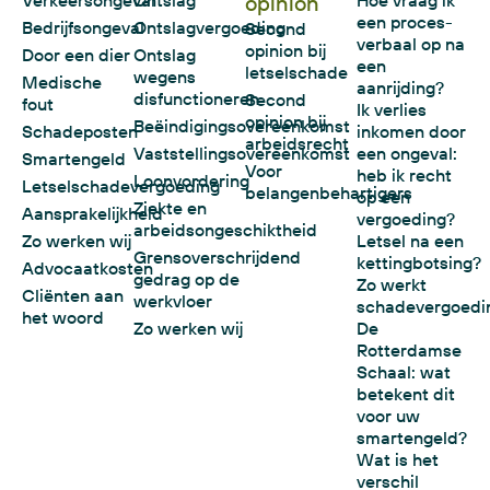
opinion
een proces-
Bedrijfsongeval
Ontslagvergoeding
Second
verbaal op na
opinion bij
Door een dier
Ontslag
een
letselschade
wegens
Medische
aanrijding?
disfunctioneren
Second
fout
Ik verlies
opinion bij
Beëindigingsovereenkomst
Schadeposten
inkomen door
arbeidsrecht
Vaststellingsovereenkomst
een ongeval:
Smartengeld
Voor
heb ik recht
Loonvordering
Letselschadevergoeding
belangenbehartigers
op een
Ziekte en
Aansprakelijkheid
vergoeding?
arbeidsongeschiktheid
Zo werken wij
Letsel na een
Grensoverschrijdend
kettingbotsing?
Advocaatkosten
gedrag op de
Zo werkt
Cliënten aan
werkvloer
schadevergoedi
het woord
Zo werken wij
De
Rotterdamse
Schaal: wat
betekent dit
voor uw
smartengeld?
Wat is het
verschil