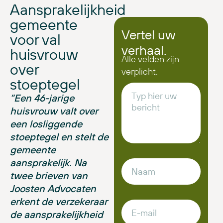
Aansprakelijkheid
gemeente
Vertel uw
voor val
verhaal.
huisvrouw
Alle velden zijn
over
verplicht.
stoeptegel
“Een 46-jarige
huisvrouw valt over
een losliggende
stoeptegel en stelt de
gemeente
aansprakelijk. Na
twee brieven van
Joosten Advocaten
erkent de verzekeraar
de aansprakelijkheid