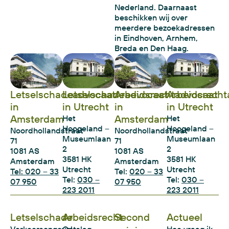
Nederland. Daarnaast
beschikken wij over
meerdere bezoekadressen
in Eindhoven, Arnhem,
Breda en Den Haag.
Letselschadeadvocaat
Letselschadeadvocaat
Arbeidsrechtadvocaat
Arbeidsrecht
in
in Utrecht
in
in Utrecht
Amsterdam
Amsterdam
Het
Het
Hoogeland –
Hoogeland –
Noordhollandstraat
Noordhollandstraat
Museumlaan
Museumlaan
71
71
2
2
1081 AS
1081 AS
3581 HK
3581 HK
Amsterdam
Amsterdam
Utrecht
Utrecht
Tel: 020 – 33
Tel:
020 – 33
Tel:
030 –
Tel:
030 –
07 950
07 950
223 2011
223 2011
Letselschade
Arbeidsrecht
Second
Actueel
Verkeersongeval
Ontslag
Hoe vraag ik