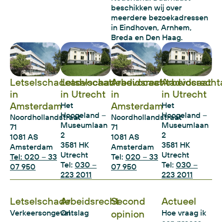
beschikken wij over
meerdere bezoekadressen
in Eindhoven, Arnhem,
Breda en Den Haag.
Letselschadeadvocaat
Letselschadeadvocaat
Arbeidsrechtadvocaat
Arbeidsrecht
in
in Utrecht
in
in Utrecht
Amsterdam
Amsterdam
Het
Het
Hoogeland –
Hoogeland –
Noordhollandstraat
Noordhollandstraat
Museumlaan
Museumlaan
71
71
2
2
1081 AS
1081 AS
3581 HK
3581 HK
Amsterdam
Amsterdam
Utrecht
Utrecht
Tel: 020 – 33
Tel:
020 – 33
Tel:
030 –
Tel:
030 –
07 950
07 950
223 2011
223 2011
Letselschade
Arbeidsrecht
Second
Actueel
Verkeersongeval
Ontslag
opinion
Hoe vraag ik