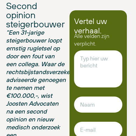
Second
opinion
Vertel uw
steigerbouwer
verhaal.
“Een 31-jarige
Alle velden zijn
steigerbouwer loopt
verplicht.
ernstig rugletsel op
door een fout van
een collega. Waar de
rechtsbijstandsverzekeraar
adviseerde genoegen
te nemen met
€100.000,-, wist
Joosten Advocaten
na een second
opinion en nieuw
medisch onderzoek
een