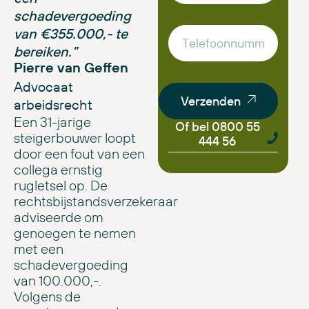
schadevergoeding
van €355.000,- te
bereiken.”
Pierre van Geffen
Advocaat
Verzenden
arbeidsrecht
Een 31-jarige
Of bel 0800 55
steigerbouwer loopt
444 56
door een fout van een
collega ernstig
rugletsel op. De
rechtsbijstandsverzekeraar
adviseerde om
genoegen te nemen
met een
schadevergoeding
van 100.000,-.
Volgens de