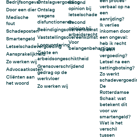
een proces-
Bedrijfsongeval
Ontslagvergoeding
Second
verbaal op na
opinion bij
Door een dier
Ontslag
een
letselschade
wegens
Medische
aanrijding?
disfunctioneren
Second
fout
Ik verlies
opinion bij
Beëindigingsovereenkomst
Schadeposten
inkomen door
arbeidsrecht
Vaststellingsovereenkomst
een ongeval:
Smartengeld
Voor
heb ik recht
Loonvordering
Letselschadevergoeding
belangenbehartigers
op een
Ziekte en
Aansprakelijkheid
vergoeding?
arbeidsongeschiktheid
Zo werken wij
Letsel na een
Grensoverschrijdend
kettingbotsing?
Advocaatkosten
gedrag op de
Zo werkt
Cliënten aan
werkvloer
schadevergoedi
het woord
Zo werken wij
De
Rotterdamse
Schaal: wat
betekent dit
voor uw
smartengeld?
Wat is het
verschil
tussen