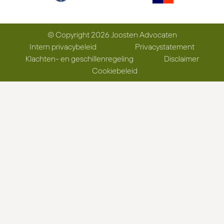
© Copyright 2026 Joosten Advocaten
Intern privacybeleid
Privacystatement
Klachten- en geschillenregeling
Disclaimer
Cookiebeleid