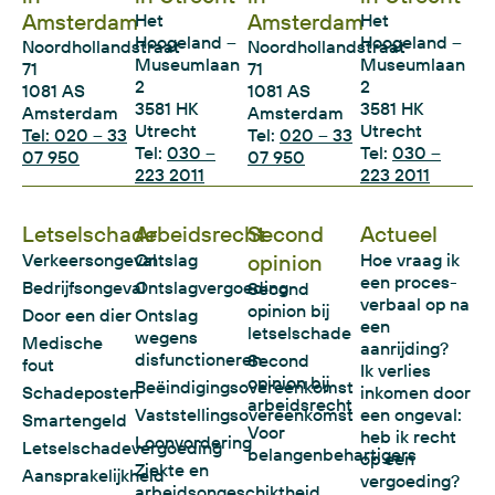
Amsterdam
Amsterdam
Het
Het
Hoogeland –
Hoogeland –
Noordhollandstraat
Noordhollandstraat
Museumlaan
Museumlaan
71
71
2
2
1081 AS
1081 AS
3581 HK
3581 HK
Amsterdam
Amsterdam
Utrecht
Utrecht
Tel: 020 – 33
Tel:
020 – 33
Tel:
030 –
Tel:
030 –
07 950
07 950
223 2011
223 2011
Letselschade
Arbeidsrecht
Second
Actueel
Verkeersongeval
Ontslag
opinion
Hoe vraag ik
een proces-
Bedrijfsongeval
Ontslagvergoeding
Second
verbaal op na
opinion bij
Door een dier
Ontslag
een
letselschade
wegens
Medische
aanrijding?
disfunctioneren
Second
fout
Ik verlies
opinion bij
Beëindigingsovereenkomst
Schadeposten
inkomen door
arbeidsrecht
Vaststellingsovereenkomst
een ongeval:
Smartengeld
Voor
heb ik recht
Loonvordering
Letselschadevergoeding
belangenbehartigers
op een
Ziekte en
Aansprakelijkheid
vergoeding?
arbeidsongeschiktheid