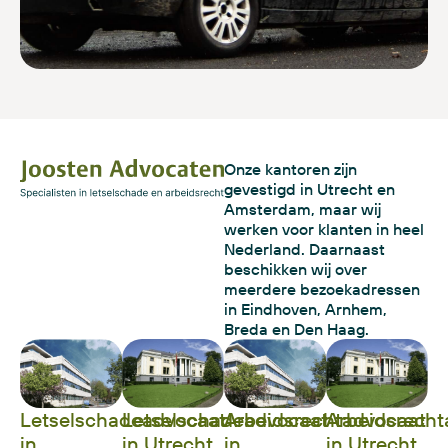
Onze kantoren zijn
gevestigd in Utrecht en
Amsterdam, maar wij
werken voor klanten in heel
Nederland. Daarnaast
beschikken wij over
meerdere bezoekadressen
in Eindhoven, Arnhem,
Breda en Den Haag.
Letselschadeadvocaat
Letselschadeadvocaat
Arbeidsrechtadvocaat
Arbeidsrecht
in
in Utrecht
in
in Utrecht