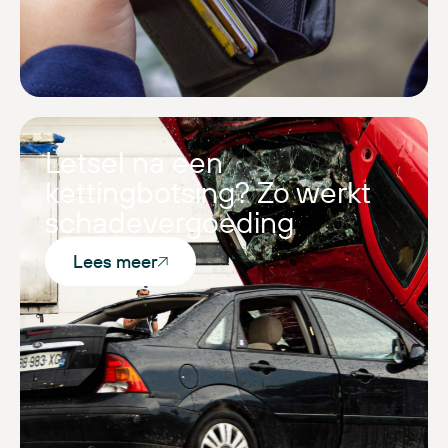
Letsel na een
kettingbotsing? Zo werkt
schadevergoeding
Lees meer