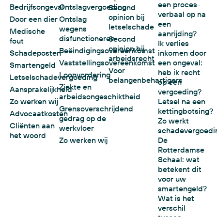
een proces-
Bedrijfsongeval
Ontslagvergoeding
Second
verbaal op na
opinion bij
Door een dier
Ontslag
een
letselschade
wegens
Medische
aanrijding?
disfunctioneren
Second
fout
Ik verlies
opinion bij
Beëindigingsovereenkomst
Schadeposten
inkomen door
arbeidsrecht
Vaststellingsovereenkomst
een ongeval:
Smartengeld
Voor
heb ik recht
Loonvordering
Letselschadevergoeding
belangenbehartigers
op een
Ziekte en
Aansprakelijkheid
vergoeding?
arbeidsongeschiktheid
Zo werken wij
Letsel na een
Grensoverschrijdend
kettingbotsing?
Advocaatkosten
gedrag op de
Zo werkt
Cliënten aan
werkvloer
schadevergoedi
het woord
Zo werken wij
De
Rotterdamse
Schaal: wat
betekent dit
voor uw
smartengeld?
Wat is het
verschil