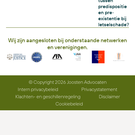
tussen
predispositie
en pre-
existentie bij
letselschade?
Wij zijn aangesloten bij onderstaande netwerken
en verenigingen.
© Copyright 2026 Joosten Advocaten
Intern privacybeleid
Privacystatement
Klachten- en geschillenregeling
Disclaimer
Cookiebeleid