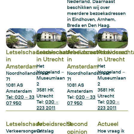
Nederland. Daarnaast
beschikken wij over
meerdere bezoekadressen
in Eindhoven, Arnhem,
Breda en Den Haag.
Letselschadeadvocaat
Letselschadeadvocaat
Arbeidsrechtadvocaat
Arbeidsrecht
in
in Utrecht
in
in Utrecht
Amsterdam
Amsterdam
Het
Het
Hoogeland –
Hoogeland –
Noordhollandstraat
Noordhollandstraat
Museumlaan
Museumlaan
71
71
2
2
1081 AS
1081 AS
3581 HK
3581 HK
Amsterdam
Amsterdam
Utrecht
Utrecht
Tel: 020 – 33
Tel:
020 – 33
Tel:
030 –
Tel:
030 –
07 950
07 950
223 2011
223 2011
Letselschade
Arbeidsrecht
Second
Actueel
Verkeersongeval
Ontslag
opinion
Hoe vraag ik