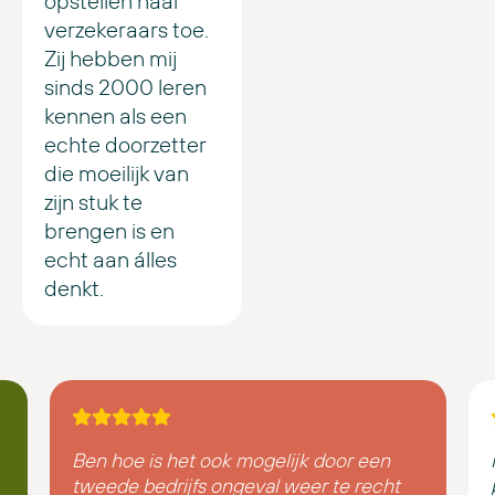
opstellen naar
verzekeraars toe.
Zij hebben mij
sinds 2000 leren
kennen als een
echte doorzetter
die moeilijk van
zijn stuk te
brengen is en
echt aan álles
denkt.
Ben hoe is het ook mogelijk door een
tweede bedrijfs ongeval weer te recht