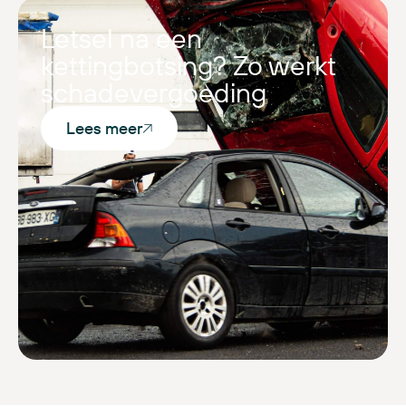
Letsel na een
kettingbotsing? Zo werkt
schadevergoeding
Lees meer