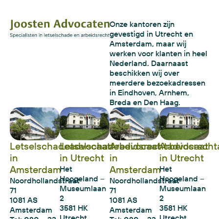
Onze kantoren zijn
gevestigd in Utrecht en
Amsterdam, maar wij
werken voor klanten in heel
Nederland. Daarnaast
beschikken wij over
meerdere bezoekadressen
in Eindhoven, Arnhem,
Breda en Den Haag.
Letselschadeadvocaat
Letselschadeadvocaat
Arbeidsrechtadvocaat
Arbeidsrecht
in
in Utrecht
in
in Utrecht
Amsterdam
Amsterdam
Het
Het
Hoogeland –
Hoogeland –
Noordhollandstraat
Noordhollandstraat
Museumlaan
Museumlaan
71
71
2
2
1081 AS
1081 AS
3581 HK
3581 HK
Amsterdam
Amsterdam
Utrecht
Utrecht