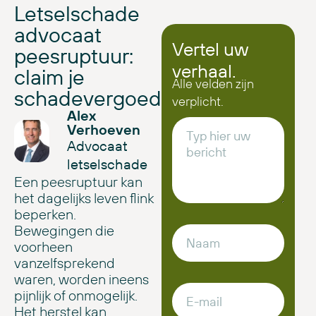
Letselschade
advocaat
Vertel uw
peesruptuur:
verhaal.
claim je
Alle velden zijn
schadevergoeding
verplicht.
Alex
Verhoeven
Advocaat
letselschade
Een peesruptuur kan
het dagelijks leven flink
beperken.
Bewegingen die
voorheen
vanzelfsprekend
waren, worden ineens
pijnlijk of onmogelijk.
Het herstel kan