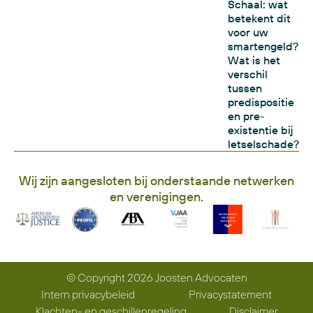
Schaal: wat
betekent dit
voor uw
smartengeld?
Wat is het
verschil
tussen
predispositie
en pre-
existentie bij
letselschade?
Wij zijn aangesloten bij onderstaande netwerken
en verenigingen.
© Copyright 2026 Joosten Advocaten
Intern privacybeleid
Privacystatement
Klachten- en geschillenregeling
Disclaimer