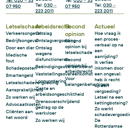
Tel: 020 – 33
Tel:
020 – 33
Tel:
030 –
Tel:
030 –
07 950
07 950
223 2011
223 2011
Letselschade
Arbeidsrecht
Second
Actueel
Verkeersongeval
Ontslag
opinion
Hoe vraag ik
een proces-
Bedrijfsongeval
Ontslagvergoeding
Second
verbaal op na
opinion bij
Door een dier
Ontslag
een
letselschade
wegens
Medische
aanrijding?
disfunctioneren
Second
fout
Ik verlies
opinion bij
Beëindigingsovereenkomst
Schadeposten
inkomen door
arbeidsrecht
Vaststellingsovereenkomst
een ongeval:
Smartengeld
Voor
heb ik recht
Loonvordering
Letselschadevergoeding
belangenbehartigers
op een
Ziekte en
Aansprakelijkheid
vergoeding?
arbeidsongeschiktheid
Zo werken wij
Letsel na een
Grensoverschrijdend
kettingbotsing?
Advocaatkosten
gedrag op de
Zo werkt
Cliënten aan
werkvloer
schadevergoedi
het woord
Zo werken wij
De
Rotterdamse