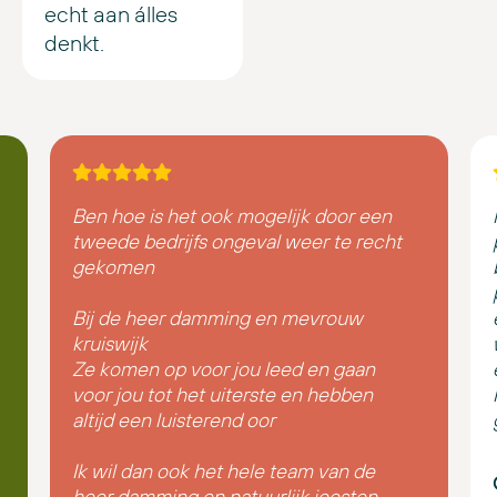
echt aan álles
denkt.
Ben hoe is het ook mogelijk door een
tweede bedrijfs ongeval weer te recht
gekomen
Bij de heer damming en mevrouw
kruiswijk
Ze komen op voor jou leed en gaan
voor jou tot het uiterste en hebben
altijd een luisterend oor
Ik wil dan ook het hele team van de
heer damming en natuurlijk joosten