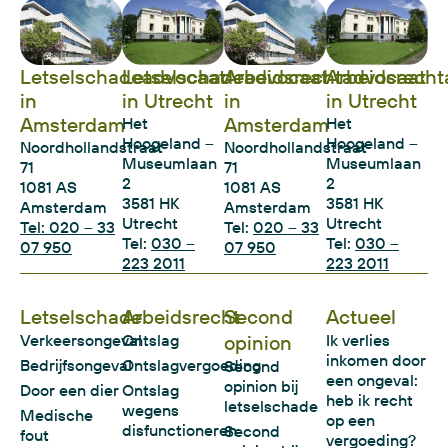
Letselschadeadvocaat
Letselschadeadvocaat
Arbeidsrechtadvocaat
Arbeidsrecht
in
in Utrecht
in
in Utrecht
Amsterdam
Amsterdam
Het
Het
Hoogeland –
Hoogeland –
Noordhollandstraat
Noordhollandstraat
Museumlaan
Museumlaan
71
71
2
2
1081 AS
1081 AS
3581 HK
3581 HK
Amsterdam
Amsterdam
Utrecht
Utrecht
Tel: 020 – 33
Tel:
020 – 33
Tel:
030 –
Tel:
030 –
07 950
07 950
223 2011
223 2011
Letselschade
Arbeidsrecht
Second
Actueel
Verkeersongeval
Ontslag
opinion
Ik verlies
inkomen door
Bedrijfsongeval
Ontslagvergoeding
Second
een ongeval:
opinion bij
Door een dier
Ontslag
heb ik recht
letselschade
wegens
Medische
op een
disfunctioneren
Second
fout
vergoeding?