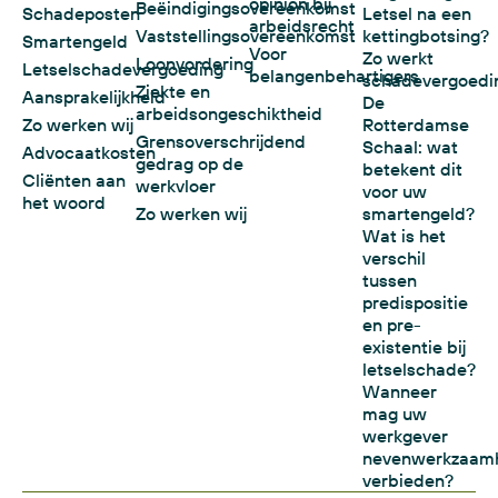
opinion bij
Beëindigingsovereenkomst
Schadeposten
Letsel na een
arbeidsrecht
Vaststellingsovereenkomst
kettingbotsing?
Smartengeld
Voor
Zo werkt
Loonvordering
Letselschadevergoeding
belangenbehartigers
schadevergoedi
Ziekte en
Aansprakelijkheid
De
arbeidsongeschiktheid
Zo werken wij
Rotterdamse
Grensoverschrijdend
Schaal: wat
Advocaatkosten
gedrag op de
betekent dit
Cliënten aan
werkvloer
voor uw
het woord
Zo werken wij
smartengeld?
Wat is het
verschil
tussen
predispositie
en pre-
existentie bij
letselschade?
Wanneer
mag uw
werkgever
nevenwerkzaam
verbieden?