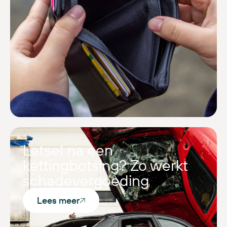
Letsel na een
kettingbotsing? Zo werkt
schadevergoeding
Lees meer